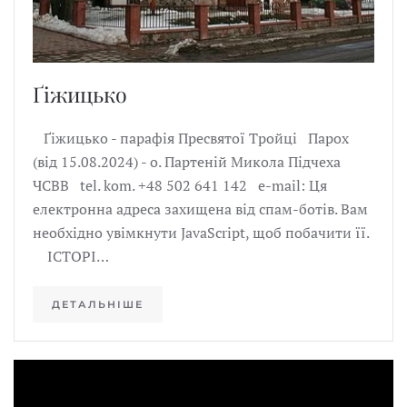
Ґіжицькo
Ґіжицько - парафія Пресвятої Тройці Парох
(від 15.08.2024) - о. Партеній Микола Підчеха
ЧСВВ tel. kom. +48 502 641 142 e-mail: Ця
електронна адреса захищена від спам-ботів. Вам
необхідно увімкнути JavaScript, щоб побачити її.
ІСТОРІ…
ДЕТАЛЬНІШЕ