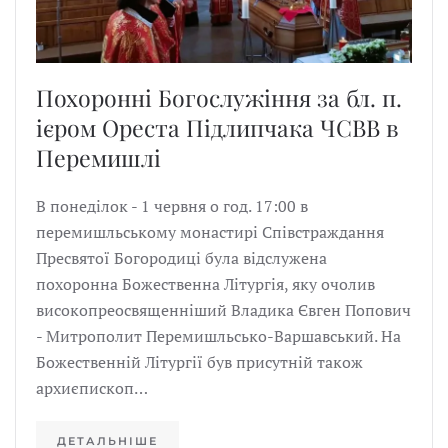
Похоронні Богослужіння за бл. п.
ієром Ореста Підлипчака ЧСВВ в
Перемишлі
В понеділок - 1 червня о год. 17:00 в
перемишльському монастирі Співстраждання
Пресвятої Богородиці була відслужена
похоронна Божественна Літургія, яку очолив
високопреосвященніший Владика Євген Попович
- Митрополит Перемишльсько-Варшавський. На
Божественній Літургії був присутній також
архиєпископ…
ДЕТАЛЬНІШЕ