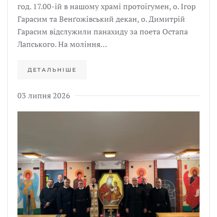
год. 17.00-ій в нашому храмі протоігумен, о. Ігор
Гарасим та Венґожівський декан, о. Димитрій
Гарасим відслужили панахиду за поета Остапа
Лапського. На моління…
ДЕТАЛЬНІШЕ
03 липня 2026