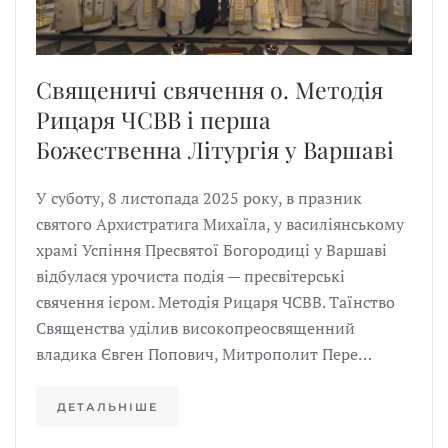
Священичі свячення о. Методія
Рицаря ЧСВВ і перша
Божественна Літургія у Варшаві
У суботу, 8 листопада 2025 року, в празник
святого Архистратига Михаїла, у василіянському
храмі Успіння Пресвятої Богородиці у Варшаві
відбулася урочиста подія — пресвітерські
свячення ієром. Методія Рицаря ЧСВВ. Таїнство
Священства уділив високопреосвященний
владика Євген Попович, Митрополит Пере…
ДЕТАЛЬНІШЕ