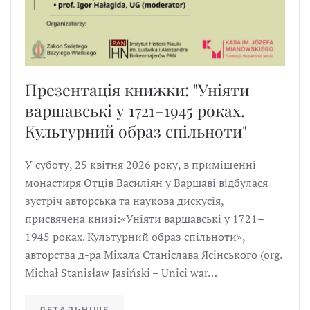
Презентація книжки: "Уніяти
варшавські у 1721–1945 роках.
Культурний образ спільноти"
У суботу, 25 квітня 2026 року, в приміщенні
монастиря Отців Василіян у Варшаві відбулася
зустріч авторська та наукова дискусія,
присвячена книзі:«Уніяти варшавські у 1721–
1945 роках. Культурний образ спільноти»,
авторства д-ра Міхала Станіслава Ясінського (org.
Michał Stanisław Jasiński – Unici war…
ДЕТАЛЬНІШЕ