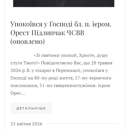
Упокоївся у Господі бл. п. ієром.
Орест Підлипчак ЧСВВ
(оновлено)
«Зі святими упокой, Христе, душу
слуги Твого!» Повідомляємо Вас, що 28 травня
2026 р. Б. у лікарні в Перемишлі, упокоївся у
Господі на 80-му році життя, 57-му чернечого
покликання, 51-му священнослужіння: ієром
Орес…
ДЕТАЛЬНІШЕ
25 квітня 2026