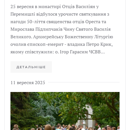
25 вересня в монастирі Отців Василіян у
Перемишлі відбулося урочисте святкування з
нагоди 50-ліття священства отців Ореста та
Мирослава Підлипчаків Чину Святого Василія
Великого. Архиєрейську Божественну Літургію
очолив єпископ-емерит - владика Петро Крик,
якому співслужили: о. Ігор Гарасим ЧСВВ…
ДЕТАЛЬНІШЕ
11 вересня 2025