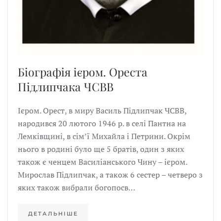
Біографія ієром. Ореста
Підлипчака ЧСВВ
Ієром. Орест, в миру Василь Підлипчак ЧСВВ,
народився 20 лютого 1946 р. в селі Пантна на
Лемківщині, в сім’ї Михайла і Петрини. Окрім
нього в родині було ще 5 братів, один з яких
також є ченцем Василіанського Чину – ієром.
Мирослав Підлипчак, а також 6 сестер – четверо з
яких також вибрали богопосв…
ДЕТАЛЬНІШЕ