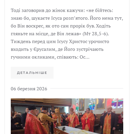
Тоді заговорив до жінок кажучи: «не бійтесь:
знаю бо, шукаєте Ісуса розпʼятого. Його нема тут,
бо Він воскрес, як ото сам прорік був. Ходіть
гляньте на місце, де Він лежав» (Мт 28,5-6).
Тиждень перед цим Ісусу Христос урочисто
входить у Єрусалим, де Його зустрічають
гучними окликами, співають: Ос…
ДЕТАЛЬНІШЕ
06 березня 2026