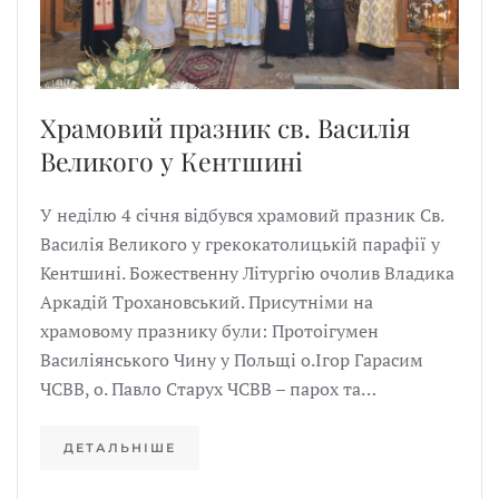
Храмовий празник св. Василія
Великого у Кентшині
У неділю 4 січня відбувся храмовий празник Св.
Василія Великого у грекокатолицькій парафії у
Кентшині. Божественну Літургію очолив Владика
Аркадій Трохановський. Присутніми на
храмовому празнику були: Протоігумен
Василіянського Чину у Польщі о.Ігор Гарасим
ЧСВВ, о. Павло Старух ЧСВВ – парох та…
ДЕТАЛЬНІШЕ