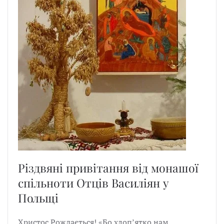
Різдвяні привітання від монашої
спільноти Отців Василіян у
Польщі
Христос Рождається! «Бо хлоп’ятко нам