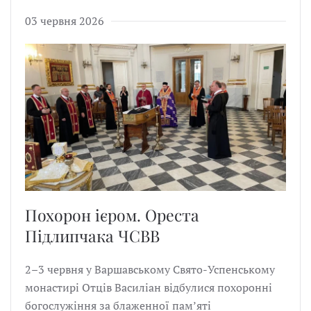
03 червня 2026
Похорон ієром. Ореста
Підлипчака ЧСВВ
2–3 червня у Варшавському Свято-Успенському
монастирі Отців Василіан відбулися похоронні
богослужіння за блаженної пам’яті