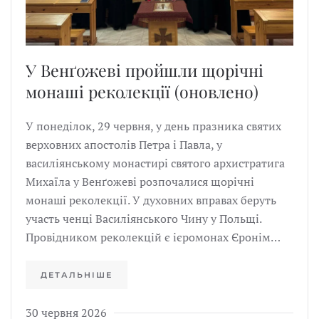
У Венґожеві пройшли щорічні
монаші реколекції (оновлено)
У понеділок, 29 червня, у день празника святих
верховних апостолів Петра і Павла, у
василіянському монастирі святого архистратига
Михаїла у Венґожеві розпочалися щорічні
монаші реколекції. У духовних вправах беруть
участь ченці Василіянського Чину у Польщі.
Провідником реколекцій є ієромонах Єронім…
ДЕТАЛЬНІШЕ
30 червня 2026