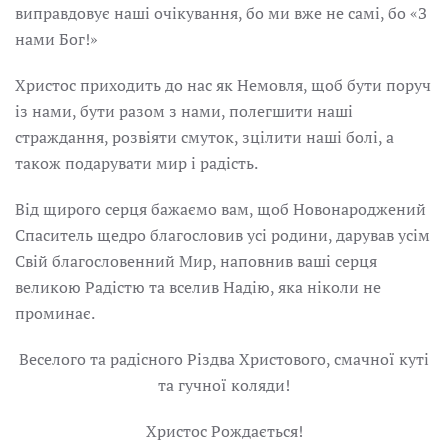
виправдовує наші очікування, бо ми вже не самі, бо «З
нами Бог!»
Христос приходить до нас як Немовля, щоб бути поруч
із нами, бути разом з нами, полегшити наші
страждання, розвіяти смуток, зцілити наші болі, а
також подарувати мир і радість.
Від щирого серця бажаємо вам, щоб Новонароджений
Спаситель щедро благословив усі родини, дарував усім
Свій благословенний Мир, наповнив ваші серця
великою Радістю та вселив Надію, яка ніколи не
проминає.
Веселого та радісного Різдва Христового, смачної куті
та гучної коляди!
Христос Рождається!