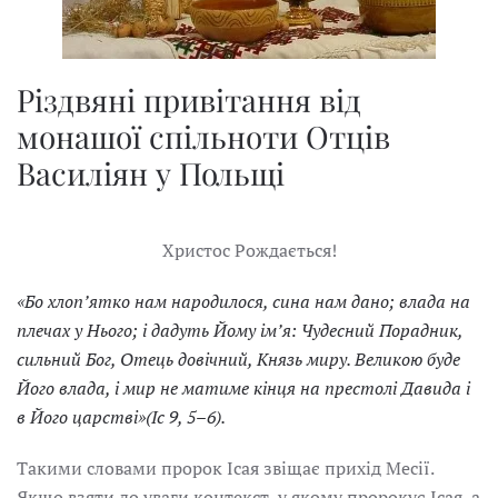
Різдвяні привітання від
монашої спільноти Отців
Василіян у Польщі
Христос Рождається!
«Бо хлоп’ятко нам народилося, сина нам дано; влада на
плечах у Нього; і дадуть Йому ім’я: Чудесний Порадник,
сильний Бог, Отець довічний, Князь миру. Великою буде
Його влада, і мир не матиме кінця на престолі Давида і
в Його царстві»(Іс 9, 5–6).
Такими словами пророк Ісая звіщає прихід Месії.
Якщо взяти до уваги контекст, у якому пророкує Ісая, а