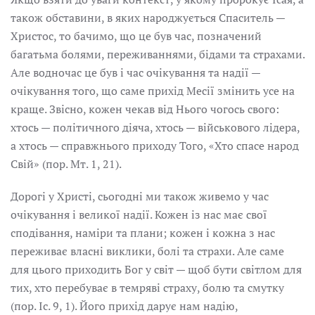
також обставини, в яких народжується Спаситель —
Христос, то бачимо, що це був час, позначений
багатьма болями, переживаннями, бідами та страхами.
Але водночас це був і час очікування та надії —
очікування того, що саме прихід Месії змінить усе на
краще. Звісно, кожен чекав від Нього чогось свого:
хтось — політичного діяча, хтось — військового лідера,
а хтось — справжнього приходу Того, «Хто спасе народ
Свій» (пор. Мт. 1, 21).
Дорогі у Христі, сьогодні ми також живемо у час
очікування і великої надії. Кожен із нас має свої
сподівання, наміри та плани; кожен і кожна з нас
переживає власні виклики, болі та страхи. Але саме
для цього приходить Бог у світ — щоб бути світлом для
тих, хто перебуває в темряві страху, болю та смутку
(пор. Іс. 9, 1). Його прихід дарує нам надію,