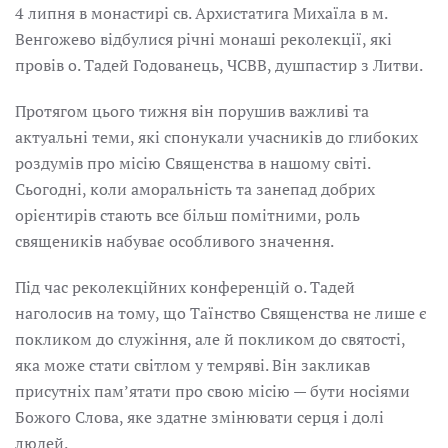
4 липня в монастирі св. Архистатига Михаїла в м.
Венгожево відбулися річні монаші реколекції, які
провів о. Тадей Годованець, ЧСВВ, душпастир з Литви.
Протягом цього тижня він порушив важливі та
актуальні теми, які спонукали учасників до глибоких
роздумів про місію Священства в нашому світі.
Сьогодні, коли аморальність та занепад добрих
орієнтирів стають все більш помітними, роль
священиків набуває особливого значення.
Під час реколекційних конференцій о. Тадей
наголосив на тому, що Таїнство Священства не лише є
покликом до служіння, але й покликом до святості,
яка може стати світлом у темряві. Він закликав
присутніх пам’ятати про свою місію — бути носіями
Божого Слова, яке здатне змінювати серця і долі
людей.