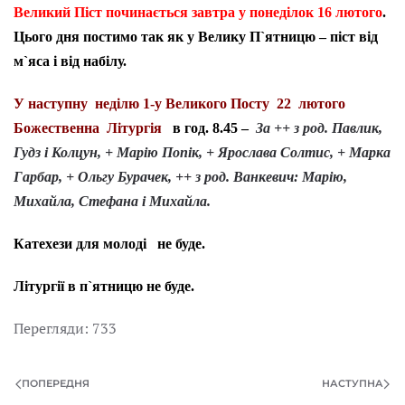
Великий Піст починається завтра у понеділок 16 лютого
.
Цього дня постимо так як у Велику П`ятницю – піст від
м`яса і від набілу.
У наступну неділю 1-у Великого Посту 22 лютого
Божественна Літургія
в год. 8.45 –
За ++ з род. Павлик,
Гудз і Колцун, + Марію Попік, + Ярослава Солтис, + Марка
Гарбар, + Ольгу Бурачек, ++ з род. Ванкевич: Марію,
Михайла, Стефана і Михайла.
Катехези для молоді не буде.
Літургії в п`ятницю не буде.
Перегляди: 733
ПОПЕРЕДНЯ
НАСТУПНА