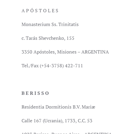
A P Ó S T O L E S
Monasterium Ss. Trinitatis
c. Tarás Shevchenko, 155
3350 Apóstoles, Misiones – ARGENTINA
Tel./Fax (+54-3758) 422-711
B E R I S S O
Residentia Dormitionis B.V. Mariæ
Calle 167 (Ucrania), 1733, C.C. 53