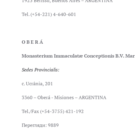
1923 Berisso, Buenos Aires – ARGENTINA
Tel. (+54-221) 4-640-601
O B E R Á
Monasterium Immaculatæ Conceptionis B.V. Mar
Sedes Provincialis:
c. Ucrânia, 201
3360 – Oberá - Misiones – ARGENTINA
Tel./Fax (+54-3755) 421-192
Перегляди: 9889