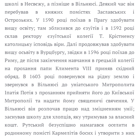
школі в Несвєжу, а пізніше в Вільнюсі. Деякий час він
перебував в княжих помістях Заславських і
Острозьких. У 1590 році поїхав в Прагу здобувати
вищу освіту; там зблизився до єзуїтів і в 1592 році
склав ректору єзуїтської колегії Т. Кpістненсу
католицьку ісповідь віри. Далі продовжував здобувати
вищу осьвіту в Bурцбургу, звідки в 1596 році поїхав до
Риму, де після закінчення навчання в грецькій колегії
на прохання папи Климента VIII приняв східний
обряд. В 1603 році повернувся нa рідну землю і
звернувся в Вільнюсі до уніатського Митрополита
Іпатія Потія з проханням прийняти його до Київської
Митрополії та надати йому священичі свячення. У
Вільнюсі він розпочав працю над зміцненням унії;
заснував школу для хлопців, яку утримував зa власний
кошт. Рутський безуспішно намагався оселити в
родинному помісті Кармелітів босих і утворити з них