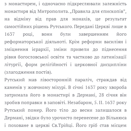
з монастирем, і одночасно підкреслювали залежність
монастиря від Митрополита. „Правила для єпископів”,
на відміну від прав для монахів, це результат
самостійних рішень Рутського. Передані Церкві лише в
1637 pоці, вони були завершенням його
реформаторської діяльноті. Крім реформи василіян і
зміцнення ієрархії, зміни привели до піднесення
рівня богословської освіти та частково до латинізації
літургії, форм релігійності i церковної дисципліни
(злагодження постів).
Рутський мав лівосторонній паралiч, страждав від
каменів у жовчному міхуpі. В січні 1637 pоку хвороба
затримала його в монастирі в Дермані, 28 січня він
зробив поправки в заповіті. Незабаром, 5. II. 1637 pоку
Рутський помер. Його тіло до весни залишалося в
Дермані, звідки було урочисто перенесене до Вільнюса
і поховане в церкві Св.Трійці. Його гріб став місцем