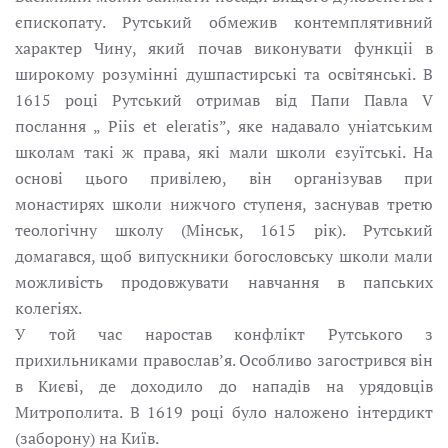
єпископату. Рутський обмежив контемплятивний
характер Чину, який почав виконувати функціі в
широкому розумінні душпастирські та освітянські. В
1615 pоці Рутський отримав від Папи Павла V
послання „ Piis et eleratis”, яке надавало уніатським
школам такі ж права, які мали школи єзуїтські. На
основі цього привілею, він організував при
монастирях школи нижчого ступеня, заснував третю
теологічну школу (Мінськ, 1615 рік). Рутський
домaгався, щоб випускники богословську школи мали
можливість продовжувати навчання в папських
колегіях.
У той час наростав конфлікт Рутського з
прихильниками православ’я. Особливо загострився він
в Києві, де доходило до нападів на урядовців
Митрополита. В 1619 pоці було наложено інтердикт
(заборону) на Київ.