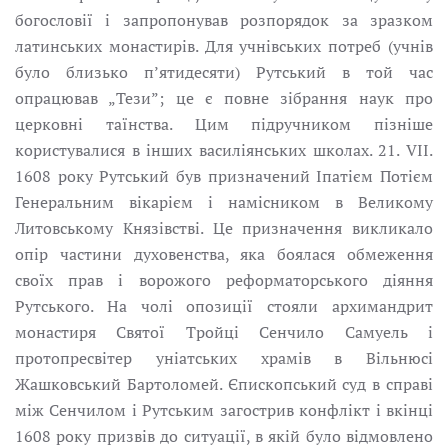
богословії і запропонував розпорядок за зразкoм
латинських монастирів. Для учнівських потреб (учнів
було близько п’ятидесяти) Рутський в той час
опрацював „Тези”; це є повне зібрання наук про
церковні таїнства. Цим підручником пізніше
користувалися в інших василіянських школах. 21. VII.
1608 pоку Рутський був призначений Іпатієм Потієм
Генеральним вікарієм і намісником в Великому
Литовському Князівстві. Це призначення викликало
опір частини духовенства, яка боялася обмеження
своїх прав і ворожого реформаторського діяння
Рутського. На чолі опозиції стояли архимандрит
монастиря Святої Тройці Сенчило Самуель і
протопресвітер уніатських храмів в Вільнюсі
Жашковський Бартоломей. Єпископський суд в справi
між Сенчилом і Рутським загострив конфлікт і вкінці
1608 pоку призвів до ситуації, в якій було відмовлено