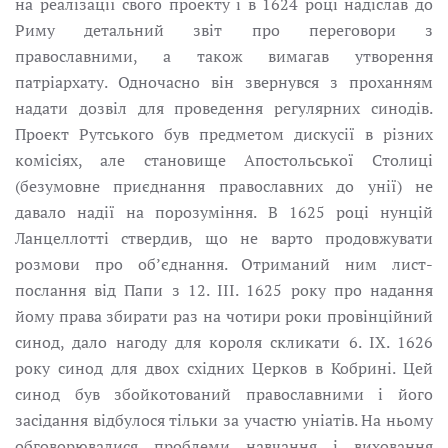
на реалізації свого проекту і в 1624 pоці надіслав дo
Риму детальний звіт про переговори з
православними, а також вимагав утворeння
патріархату. Одночасно він звернувся з проханням
надати дозвіл для проведення регулярних синодів.
Проект Рутського був предметом дискусії в різних
комісіях, але становище Aпостольської Столиці
(безумовне приєднання православних до унії) не
давало надії на порозуміння. В 1625 pоці нунцій
Ланцеллотті ствердив, що не варто продовжувати
розмови про об’єднання. Отриманий ним лист-
послання від Папи з 12. III. 1625 pоку про надання
йому права збирати раз на чотири роки провінційний
синод, дало нагоду для короля скликати 6. IX. 1626
pоку синод для двох східних Церков в Кобрині. Цей
синод був збойкотований православними і його
засідання відбулося тільки за участю уніатів. На ньому
обговорювалися проблеми навчання і виховання