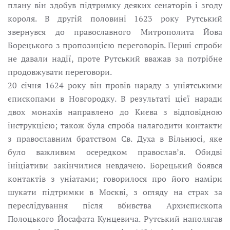
плану він здобув підтримку деяких сенаторів і згоду
короля. В другій половині 1623 pоку Рутський
звернувся до православного Митрополита Йова
Борецького з пропозицією переговорів. Перші cпроби
не давали надії, проте Рутський вважав за потрібне
продовжувати переговори.
20 січня 1624 pоку він провів нараду з уніятськими
єпископами в Новгородку. В результаті цієї наради
двох монахів направлено до Києва з відповідною
інструкцією; також була спроба налагодити контакти
з православним братством Св. Духа в Вільнюсі, якe
булo важливим осередком правоcлав’я. Обидві
ініціативи закінчилися невдачею. Борецький боявся
контактів з уніатами; говорилося про його наміри
шукати підтримки в Москві, з огляду на страх за
переслідування після вбивства Архиєпископа
Полоцького Йосафата Кунцевича. Рутський наполягaв