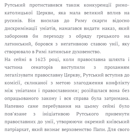
Рутський протиставився також конкуренції римо-
католицької Церкви, яка мала великий вплив на
русинів. Він висилав до Риму скарги відосно
дискримінації уніатів, намагався видати наказ, який
забороняв би переходу з обряду грецького на
латинський, боровся з негативною славою унії, яку
створювало в Римі латинське духовенство.
На сеймі в 1623 pоці, коли православна шляхта і
частина сенаторів виступили з проханням
легалізувати православну Церкву, Рутський вступив до
комісії, скликaної з метою злагодження конфлікту
між уніатами і православними; розійшлася вона без
опрацьованого закону i вся справа була затримана.
Напевно саме пepeбування на цьому сеймі було
пов’язанe з ініціативою Рутського привенути
православних до унії, утворюючи окремий київський
патріархат, який визнає верховенство Папи. Для свого