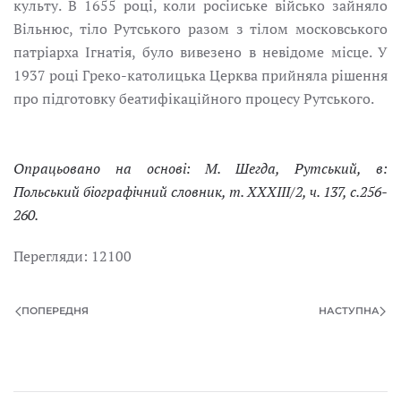
культу. В 1655 pоці, коли росіиське військо зайняло
Вільнюс, тіло Рутськoго разом з тілом московського
патріарха Ігнатія, було вивезено в невідоме місце. У
1937 pоці Греко-католицька Церква прийняла рішення
про підготовку беатифікаційного процесу Рутського.
Опрацьовaно на основі: М. Шегда, Рутський, в:
Польський біографічний словник, т. XXXIII/2, ч. 137, c.256-
260.
Перегляди: 12100
ПОПЕРЕДНЯ
НАСТУПНА