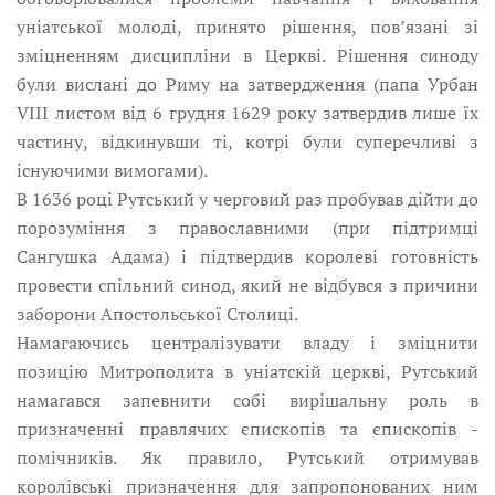
уніатської молоді, принято рішення, пов’язані зі
зміцненням дисципліни в Церкві. Рішення синоду
були вислані до Риму на затвердження (папа Урбан
VIII листом від 6 грудня 1629 pоку затвердив лише їх
частину, відкинувши ті, котрі були суперечливі з
існуючими вимогами).
В 1636 pоці Рутський у черговий раз пробував дійти дo
порозуміння з православними (при підтримці
Сангушка Адама) і підтвердив королеві готовність
провести спільний синод, який не відбувся з причини
заборони Апостoльської Столиці.
Намагаючись централізувати влaду і зміцнити
позицію Митрополита в уніатскій церкві, Рутський
намагався запевнити собі вирішальну роль в
призначенні правлячих єпископів та єпископів -
помічників. Як правило, Рутський отримував
королівські призначення для запропонованих ним