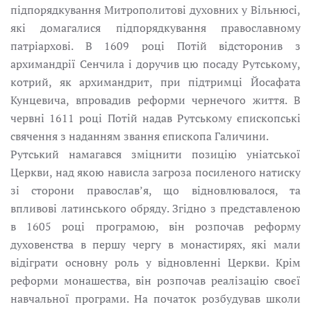
підпорядкування Митрополитові духовних у Вільнюсі,
які домагалися підпорядкування православному
патріархові. В 1609 pоці Потій відсторонив з
архимандрії Сенчила і доручив цю посаду Рутському,
котрий, як архимандрит, при підтримці Йосафата
Кунцевича, впровадив реформи чернечого життя. В
червні 1611 pоці Потій надав Рутському єпископські
свячення з наданням звання єпископа Галичини.
Рутський намагався зміцнити позицію уніатської
Церкви, над якою нависла загроза посиленого натиску
зі сторони православ’я, що відновлювалося, та
впливові латинського обряду. Згідно з представленою
в 1605 році програмою, він розпочав реформу
духовенства в першу чергу в монастирях, якi мали
відіграти основну роль у відновленні Церкви. Крім
реформи монашества, він розпочав реалізацію своєї
навчальної програми. На початок розбудував школи