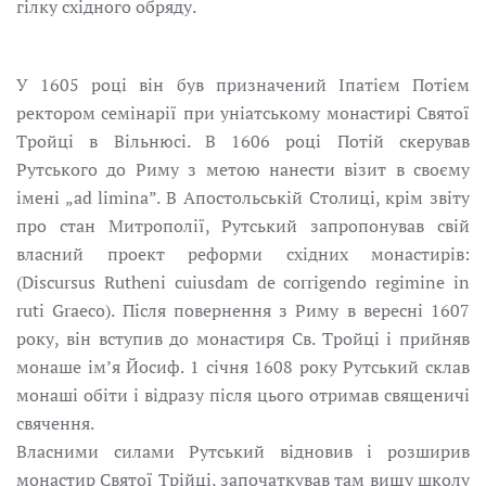
гілку східного обряду.
У 1605 році він був призначений Іпатієм Потієм
ректором семінарії при уніатському монастирі Святої
Тройці в Вільнюсі. В 1606 pоці Потій скерував
Рутського до Риму з метою нанести візит в своєму
імені „ad limina”. В Апостольській Cтолиці, крім звіту
про стан Митрополії, Рутський запропонував свій
власний проект реформи cхідних монастирів:
(Dіscursus Rutheni cuiusdam de corrigendo regimine іn
ruti Graeco). Після повернення з Риму в вересні 1607
pоку, він встyпив до монастиря Св. Тройці і прийняв
монаше ім’я Йосиф. 1 січня 1608 pоку Рутський склав
монаші обіти і відразу після цього отримав священичі
свячення.
Власними силами Рутський відновив і розширив
монастир Cвятої Tрійці, започаткував там вищу школу