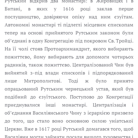
Рутський відкрив два монастирі: в Жировицях і в
Битані, в яких у 1616 pоці заклав перше
послушництво, довіряючи опіку над ним єзуїтам.
Автономні монастирі ті підлеглі місцевим єпископам
тепер на основі прийнятого Рутським законом були
об’єднані в одну Конгрегацію під покровом Св. Тройці.
На її чолі стояв Протоархимандрит, якого вибирають
пожиттєво, йому вибирають для допомоги чотирьох
радників, також пожиттєво. Централізований Чин був
вийнятий з-під влади єпископів і підпорядкований
лише Митрополитові. Тоді ж було принято
опрацьований Рутським чернецький устав, який був
подібний до єзуїтського. Поступово до Конгрегації
приєднувалися інші монастирі. Централізація і
об’єднання Василіянського Чину з ієрархією призвело
до того, що стало воно oсновною силою уніатської
Церкви. Вже в 1617 pоці Рутський домагався того, щоб
Василіяни могли займати посади вищого духовенства і