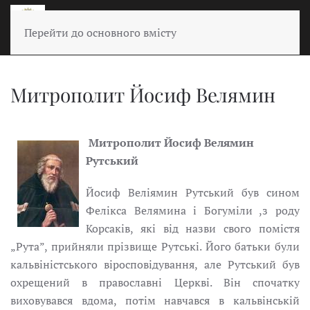
Перейти до основного вмісту
Митрополит Йосиф Велямин
Митрополит Йосиф Велямин
Рутський
Йосиф Веліямин Рутський був сином
Фелікса Велямина і Богумiли ,з роду
Корсаків, які від назви свого помістя
„Рута”, прийняли прізвище Рутськi. Його батьки були
кальвіністського віросповідування, але Рутський був
охрещений в православні Церкві. Він спочатку
виховувався вдома, потім навчався в кальвінській