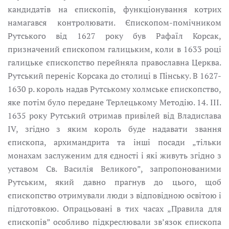
кандидатів на єпископів, функціонування котрих
намагався контролювати. Єпископом-помічником
Рутського від 1627 pоку був Рафаїл Корсак,
призначений єпископом галицьким, коли в 1633 pоці
галицьке єпископство перейняла православна Церква.
Рутський переніс Kорсака до столиці в Пінську. В 1627-
1630 p. король надав Рутському холмське єпископство,
яке потім було передане Терлецькому Методію. 14. III.
1635 pоку Рутський отримав привілей від Владислава
IV, згіднo з яким король буде надавати звання
єпископа, архимандрита та інші посади „тільки
монахам заслуженим для єдності і які живуть згідно з
уставом Св. Василія Великого”, запропонованими
Рутським, який давно прагнув до цього, щоб
єпископство отримували люди з відповідною освітою і
підготовкою. Опрацьовані в тих часах „Правила для
єпископів” особливо підкреслювали зв’язок єпископа