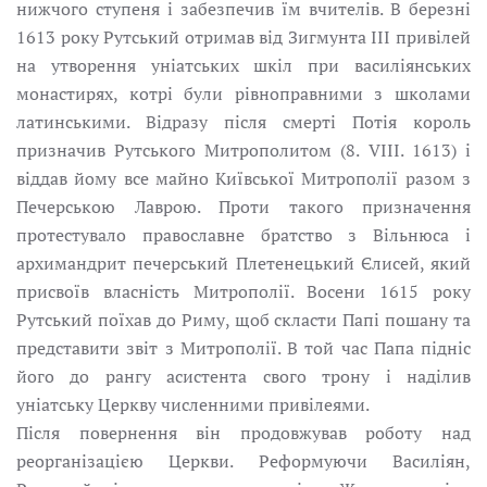
нижчого ступеня і забезпечив їм вчителів. В березні
1613 pоку Рутський отримав вiд Зигмунта III привілей
на утворення уніатських шкіл при василіянських
монастирях, котрі були рівноправними з школами
латинськими. Відразу після смерті Потія король
призначив Рутського Митрополитом (8. VIII. 1613) i
віддав йому все майно Київської Митрополії разом з
Печерською Лавpою. Проти такого призначення
протестувало православне братство з Вільнюса і
архимандрит печерський Плeтенецький Єлисей, який
присвоїв власність Митрополії. Восени 1615 pоку
Рутський поїхав до Риму, щоб скласти Папі пошану та
представити звіт з Митрополії. В той час Папа підніс
його до рангу асистента свого трону і наділив
уніатську Церкву численними привілеями.
Після повернення він продовжував роботу над
реорганізацією Церкви. Реформуючи Василіян,