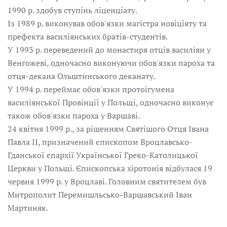
1990 p. здобув ступінь ліценціату.
Із 1989 p. виконував обов'язки магістра новіціяту та
префекта василіянських братів-студентів.
У 1993 p. переведений до монастиря отців василіян у
Венгожеві, одночасно виконуючи обов'язки пароха та
отця-декана Ольштинського деканату.
У 1994 p. переймає обов'язки протоігумена
василіянської Провінції у Польщі, одночасно виконує
також обов'язки пароха у Варшаві.
24 квітня 1999 p., за рішенням Святішого Отця Івана
Павла II, призначений єпископом Вроцлавсько-
Гданської єпархії Української Греко-Католицької
Церкви у Польщі. Єпископська хіротонія відбулася 19
червня 1999 р. у Вроцлаві. Головним святителем був
Митрополит Перемишльсько-Варшавський Іван
Мартиняк.