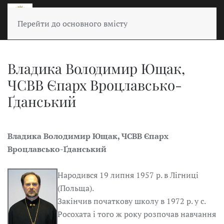
Перейти до основного вмісту
Владика Володимир Ющак,
ЧСВВ Єпарх Вроцлавсько-
Ґданський
Владика Володимир Ющак, ЧСВВ Єпарх
Вроцлавсько-Ґданський
Народився 19 липня 1957 p. в Лігниці
(Польща).
Закінчив початкову школу в 1972 p. у с.
Росохата і того ж року розпочав навчання