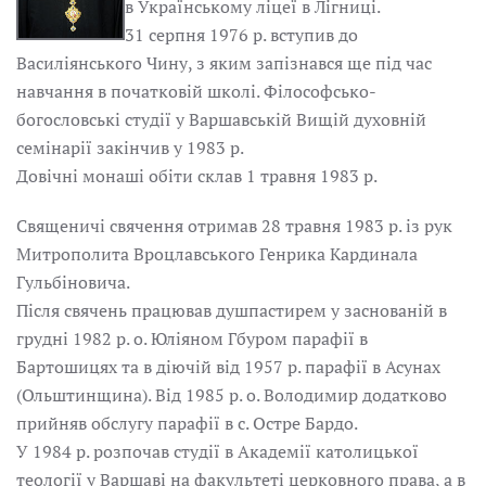
в Українському ліцеї в Лігниці.
31 серпня 1976 p. вступив до
Василіянського Чину, з яким запізнався ще під час
навчання в початковій школі. Філософсько-
богословські студії у Варшавській Вищій духовній
семінарії закінчив у 1983 p.
Довічні монаші обіти склав 1 травня 1983 p.
Священичі свячення отримав 28 травня 1983 p. із рук
Митрополита Вроцлавського Генрика Кардинала
Гульбіновича.
Після свячень працював душпастирем у заснованій в
грудні 1982 p. o. Юліяном Гбуром парафії в
Бартошицях та в діючій від 1957 p. парафії в Асунах
(Ольштинщина). Від 1985 p. о. Володимир додатково
прийняв обслугу парафії в с. Остре Бардо.
У 1984 p. розпочав студії в Академії католицької
теології у Варшаві на факультеті церковного права, а в