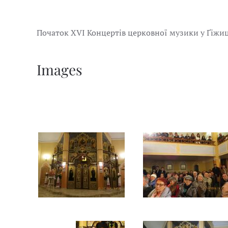
Початок ХVІ Концертів церковної музики у Ґіжи
Images