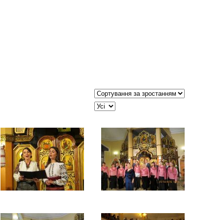
Сортувати таблицю за:
JSEARCH_FILTER_LIMIT