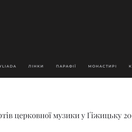
YLIADA
ЛІНКИ
ПАРАФІЇ
МОНАСТИРІ
К
тів церковної музики у Ґіжицьку 201