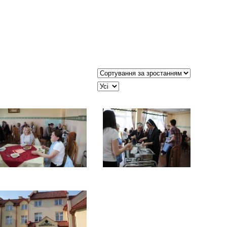
Сортувати таблицю за:
JSEARCH_FILTER_LIMIT