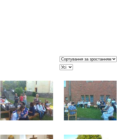
Сортувати таблицю за:
JSEARCH_FILTER_LIMIT