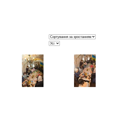
Сортувати таблицю за:
JSEARCH_FILTER_LIMIT