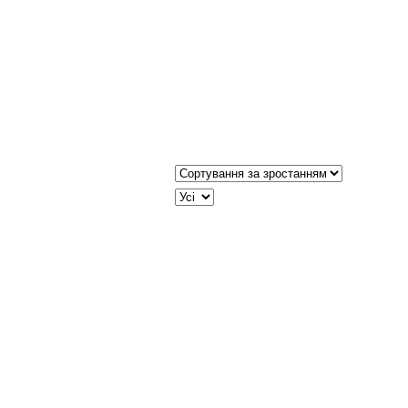
Сортувати таблицю за:
JSEARCH_FILTER_LIMIT