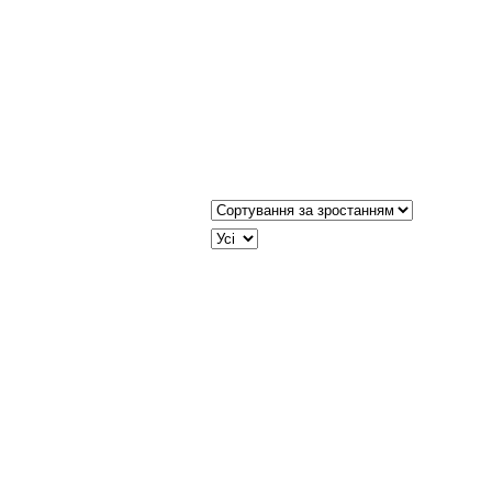
Сортувати таблицю за:
JSEARCH_FILTER_LIMIT