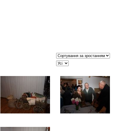
Сортувати таблицю за:
JSEARCH_FILTER_LIMIT