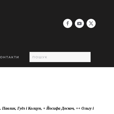
ОНТАКТИ
од. Павлик, Гудз і Колцун, + Йосифа Доскоч, ++ Ольгу і