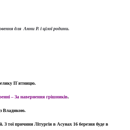
овення для
Анни Р.
і цілої родини.
у Велику П`ятницю.
ренні – За навернення грішників
.
 з Владикою.
 З тої причини Літургія в Асунах 16 березня буде в