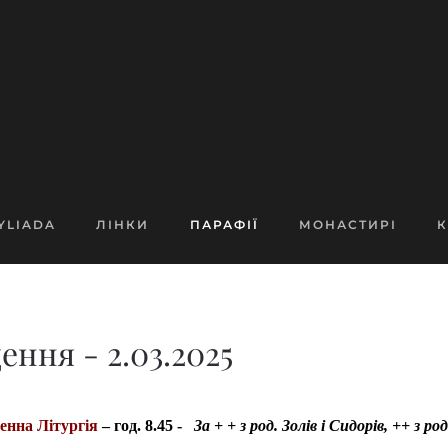
YLIADA
ЛІНКИ
ПАРАФІЇ
МОНАСТИРІ
К
ння - 2.03.2025
енна Літургія
– год. 8.45 -
За + + з род. Золів і Сидорів, ++ з р