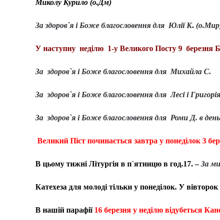
Миколу Курило (о.Дм)
За здоров
`
я і Боже благословення для Юлії К
.
(о.Мир
У наступну неділю 1-у Великого Посту 9 березня 
За здоров
`
я і Боже благословення для
Михайла С.
За здоров
`
я і Боже благословення для
Лесі і Григорі
За здоров
`
я і Боже благословення для
Роми Д. в ден
Великий Піст починається завтра у понеділок 3 бе
В цьому тижні Літургія в п`ятницю в год.17. –
За ми
Катехеза для молоді тільки у понеділок. У вівторо
В нашій парафії
16 березня у неділю відубеться Кан