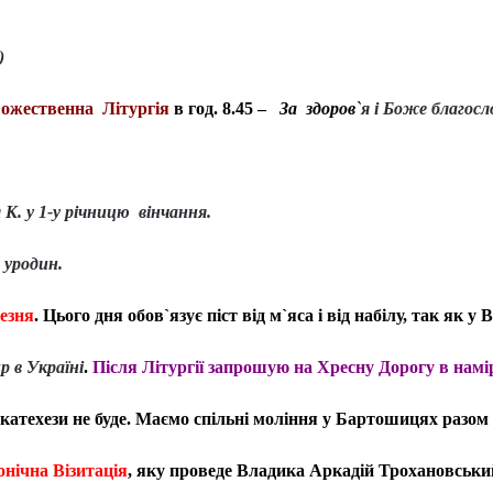
)
Божественна Літургія
в год. 8.45 –
За здоров
`
я і Боже благосл
я К. у 1-у річницю вінчання.
ь уродин.
резня
. Цього дня обов`язує піст від м`яса і від набілу, так як 
р в Україні
.
Після Літургії запрошую на Хресну Дорогу в намі
к катехези не буде. Маємо спільні моління у Бартошицях разом
онічна Візитація
, яку проведе Владика Аркадій Трохановський.