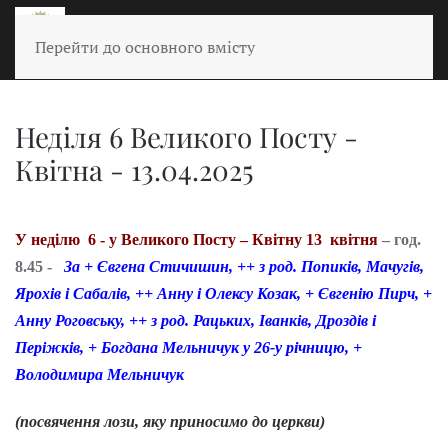
Перейти до основного вмісту
Неділя 6 Великого Посту -
Квітна - 13.04.2025
У неділю 6 - у Великого Посту – Квітну 13 квітня
– год.
8.45 -
За + Євгена Стичишин, ++ з род. Попиків, Мачугів,
Ярохів і Сабалів, ++ Анну і Олексу Козак, + Євгенію Пирч, +
Анну Роговську, ++ з род. Рацьких, Іванків, Дроздів і
Періжків, + Богдана Мельничук у 26-у річницю, +
Володимира Мельничук
(посвячення лози, яку приносимо до церкви)