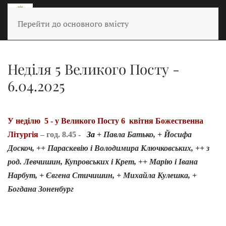
Перейти до основного вмісту
Неділя 5 Великого Посту -
6.04.2025
У неділю 5 - у Великого Посту 6 квітня Божественна
Літургія
– год. 8.45 -
За
+
Павла Батько, + Йосифа
Доскоч, ++ Параскевію і Володимира Ключковських, ++ з
род. Левчишин, Купровських і Крет, ++ Марію і Івана
Нарбут, + Євгена Стичишин, + Михайла Кулешка, +
Богдана Зоненбург