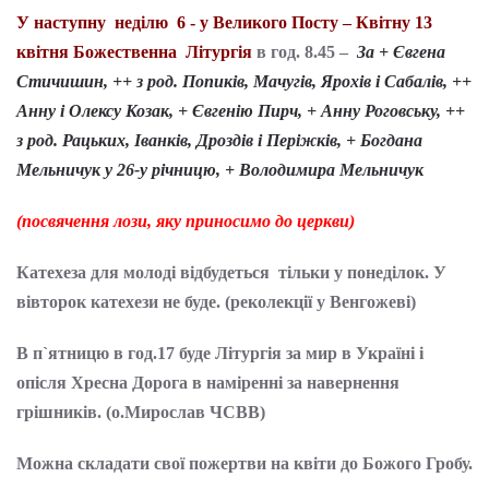
У наступну неділю 6 - у Великого Посту – Квітну 13
квітня Божественна Літургія
в год. 8.45 –
За + Євгена
Стичишин, ++ з род. Попиків, Мачугів, Ярохів і Сабалів, ++
Анну і Олексу Козак, + Євгенію Пирч, + Анну Роговську, ++
з род. Рацьких, Іванків, Дроздів і Періжків, + Богдана
Мельничук у 26-у річницю, + Володимира Мельничук
(посвячення лози, яку приносимо до церкви)
Катехеза для молоді відбудеться тільки у понеділок. У
вівторок катехези не буде. (реколекції у Венгожеві)
В п`ятницю в год.17 буде Літургія за мир в Україні і
опісля Хресна Дорога в наміренні за навернення
грішників. (о.Мирослав ЧСВВ)
Можна складати свої пожертви на квіти до Божого Гробу.