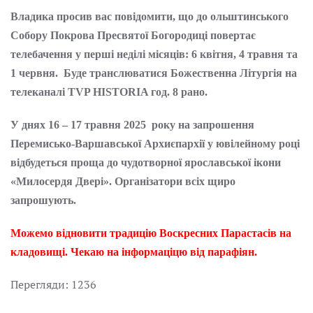
Владика просив вас повідомити, що до ольштинського
Собору Покрова Пресвятої Богородиці повертає
телебачення у перші неділі місяців: 6 квітня, 4 травня та
1 червня. Буде транслюватися Божественна Літургія на
телеканалі TVP HISTORIA год. 8 рано.
У днях 16 – 17 травня 2025 року на запрошення
Перемисько-Варшавської Архиєпархії у ювілейному році
відбудеться проща до чудотворної ярославської ікони
«Милосердя Двері». Організатори всіх щиро
запрошують.
Можемо відновити традицію Воскресних Парастасів на
кладовищі. Чекаю на інформаціцю від парафіян.
Перегляди: 1236