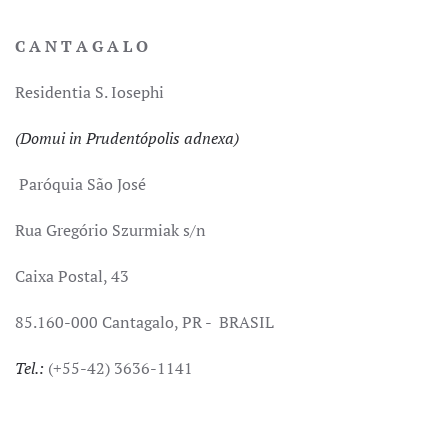
C A N T A G A L O
Residentia S. Iosephi
(Domui in Prudentópolis adnexa)
Paróquia São José
Rua Gregório Szurmiak s/n
Caixa Postal, 43
85.160-000 Cantagalo, PR - BRASIL
Tel.:
(+55-42) 3636-1141