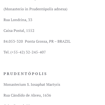
(Monasterio in Prudentópolis adnexa)
Rua Londrina, 33
Caixa Postal, 1552
84.053-320 Ponta Grossa, PR – BRAZIL
Tel. (+55-42) 32-245-407
P R U D E N T Ó P O L I S
Monasterium S. Iosaphat Martyris
Rua Cândido de Abreu, 1636