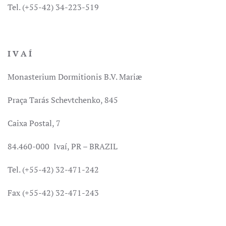
Tel. (+55-42) 34-223-519
I V A Í
Monasterium Dormitionis B.V. Mariæ
Praça Tarás Schevtchenko, 845
Caixa Postal, 7
84.460-000 Ivaí, PR – BRAZIL
Tel. (+55-42) 32-471-242
Fax (+55-42) 32-471-243