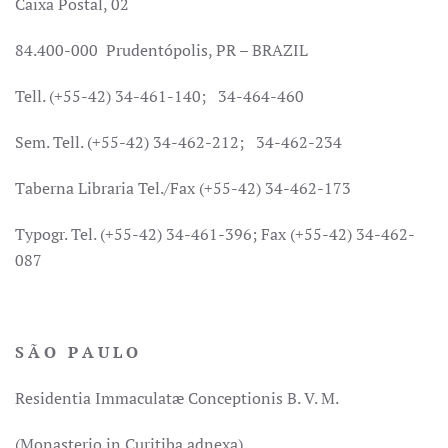
Caixa Postal, 02
84.400-000 Prudentópolis, PR – BRAZIL
Tell. (+55-42) 34-461-140; 34-464-460
Sem. Tell. (+55-42) 34-462-212; 34-462-234
Taberna Libraria Tel./Fax (+55-42) 34-462-173
Typogr. Tel. (+55-42) 34-461-396; Fax (+55-42) 34-462-
087
S Ã O P A U L O
Residentia Immaculatæ Conceptionis B. V. M.
(Monasterio in Curitiba adnexa)