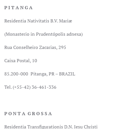
P I T A N G A
Residentia Nativitatis B.V. Mariæ
(Monasterio in Prudentópolis adnexa)
Rua Conselheiro Zacarias, 295
Caixa Postal, 10
85.200-000 Pitanga, PR – BRAZIL
Tel. (+55-42) 36-461-336
P O N T A G R O S S A
Residentia Transfigurationis D.N. Iesu Christi