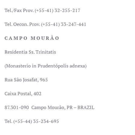
Tel./Fax Prov. (+55-41) 32-255-217
Tel. Oecon. Prov. (+55-41) 33-247-441
C A M P O M O U R Ã O
Residentia Ss. Trinitatis
(Monasterio in Prudentópolis adnexa)
Rua São Josafat, 965
Caixa Postal, 402
87.301-090 Campo Mourão, PR – BRAZIL
Tel. (+55-44) 35-234-695