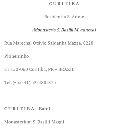
C U R I T I B A
Residentia S. Annæ
(Monasterio S. Basilii M. adnexa)
Rua Marechal Otávio Saldanha Mazza, 8228
Pinheirinho
81.150-060 Curitiba, PR – BRAZIL
Tel. (+55-41) 32-488-873
C U R I T I B A – Batel
Monasterium S. Basilii Magni