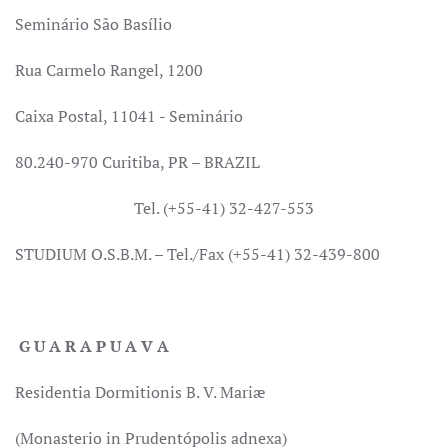
Seminário São Basílio
Rua Carmelo Rangel, 1200
Caixa Postal, 11041 - Seminário
80.240-970 Curitiba, PR – BRAZIL
Tel. (+55-41) 32-427-553
STUDIUM O.S.B.M. – Tel./Fax (+55-41) 32-439-800
G U A R A P U A V A
Residentia Dormitionis B. V. Mariæ
(Monasterio in Prudentópolis adnexa)