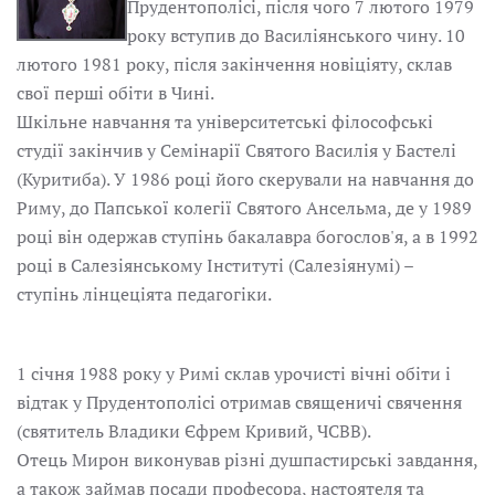
Прудентополісі, після чого 7 лютого 1979
року вступив до Василіянського чину. 10
лютого 1981 року, після закінчення новіціяту, склав
свої перші обіти в Чині.
Шкільне навчання та університетські філософські
студії закінчив у Семінарії Святого Василія у Бастелі
(Куритиба). У 1986 році його скерували на навчання до
Риму, до Папської колегії Святого Ансельма, де у 1989
році він одержав ступінь бакалавра богослов'я, а в 1992
році в Салезіянському Інституті (Салезіянумі) –
ступінь лінцеціята педагогіки.
1 січня 1988 року у Римі склав урочисті вічні обіти і
відтак у Прудентополісі отримав священичі свячення
(святитель Владики Єфрем Кривий, ЧСВВ).
Отець Мирон виконував різні душпастирські завдання,
а також займав посади професора, настоятеля та