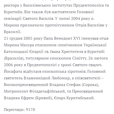
ректора у Василіянських інститутах Прудентополіса та
Куритиби. Він також був настоятелем Головної
семінарії Святого Василія. У липні 2004 року о.
Мирона призначили протоігуменом Отців Василіян у
Бразилії.
21 грудня 2005 року Папа Венедикт XVI іменував отця
Мирона Мазура єпископом-помічником Української
Католицької Єпархії св. Івана Хрестителя в Куритибі
(Бразилія), титулярним єпископом Сімітту. 26 лютого
2006 року в Прудентополісі у храмі Святого свщмч.
Йосафата відбулася єпископська хіротонія. Головний
святитель Блаженніший Любомир, а співсвятителі –
Високопреосвященний Владика Стефан (Сорока),
Митрополит Філадельфійський, та Преосвященний
Владика Єфрем (Кривий), Єпарх Куритибський.
Перегляди: 9170