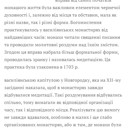
вправа від самих початків
монашого життя була важливим елементом чернечої
духовності і, залежно від місця та обставин, мала як
різні назви, так і різні форми. Богомислення
практикувалось у василіянських монастирях від
найдавніших часів: монахи читали священні писання
та проводили молитовні роздуми над їхнім змістом.
Згодом ця вправа набрала більш формальної форми,
проводилась зранку і називалась медитацією. Ця
практика була узаконена в 1703 р.
василіянською капітулою у Новгородку, яка на ХІІ-му
засіданні наказала, щоб в монастирях завжди
відбувалися медитації. Такі роздумування відбувались
спільно, тому вимагали як відповідної організації
часу, так і відповідного місця. Реалізувати цю вимогу
не завжди вдавалося, особливо в малих і ще слабо
організованих монастирях, або ж там, де монахи були