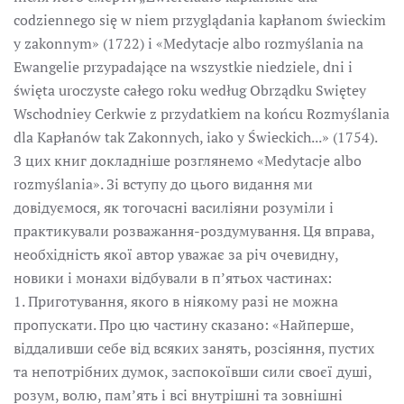
codziennego się w niem przyglądania kapłanom świeckim
y zakonnym» (1722) і «Medytacje albo rozmyślania na
Ewangelie przypadające na wszystkie niedziele, dni i
święta uroczyste całego roku według Obrządku Swiętey
Wschodniey Cerkwie z przydatkiem na końcu Rozmyślania
dla Kapłanów tak Zakonnych, iako y Świeckich...» (1754).
З цих книг докладніше розглянемо «Medytacje albo
rozmyślania». Зі вступу до цього видання ми
довідуємося, як тогочасні василіяни розуміли і
практикували розважання-роздумування. Ця вправа,
необхідність якої автор уважає за річ очевидну,
новики і монахи відбували в п’ятьох частинах:
1. Приготування, якого в ніякому разі не можна
пропускати. Про цю частину сказано: «Найперше,
віддаливши себе від всяких занять, розсіяння, пустих
та непотрібних думок, заспокоївши сили своєї душі,
розум, волю, пам’ять і всі внутрішні та зовнішні