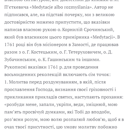
П’єткевича «Medytacje albo rozmyślania». Автор не
підписався, але, на підставі почерку, ми з великою
достовірністю можемо припустити, що вказівки
написав власною рукою о. Корнилій Срочинський,
який був власником цього примірника «Medytacjі». В
1761 році він був місіонером в Замості, де працював
разом з о. Г. Костецьким, о. Г. Тетеруховичем, о. Д.
Зубачинським, о. К. Гашинським та іншими.
Рукописні вказівки 1761 р. для проведення
восьмиденних реколекцій включають сім точок:
1. Молитва перед роздумуванням, в якій, після
прославлення Господа, визнання своєї гріховності і
прикликання прикладів святих, наступають прохання:
«розбуди мене, запали, укріпи, веди, зміцнюй, мою
пам’ять просвічуй думками, які Тобі до вподоби,
роз’ясни розум, мою волю розпалюй любов’ю, щоб я в
очах твоєї присутності, цю умову молитву побожно