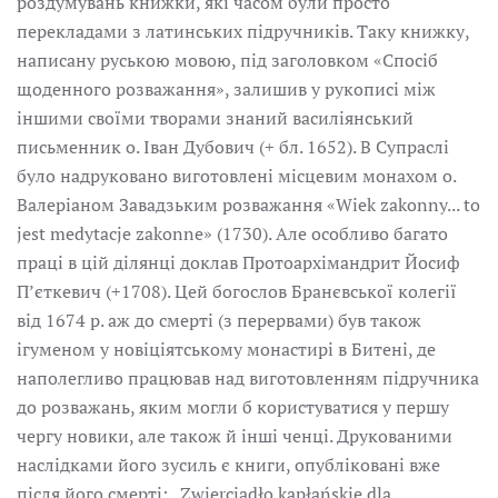
роздумувань книжки, які часом були просто
перекладами з латинських підручників. Таку книжку,
написану руською мовою, під заголовком «Спосіб
щоденного розважання», залишив у рукописі між
іншими своїми творами знаний василіянський
письменник о. Іван Дубович (+ бл. 1652). В Супраслі
було надруковано виготовлені місцевим монахом о.
Валеріаном Завадзьким розважання «Wiek zakonny... to
jest medytacje zakonne» (1730). Але особливо багато
праці в цій ділянці доклав Протоархімандрит Йосиф
П’єткевич (+1708). Цей богослов Бранєвської колегії
від 1674 р. аж до смерті (з перервами) був також
ігуменом у новіціятському монастирі в Битені, де
наполегливо працював над виготовленням підручника
до розважань, яким могли б користуватися у першу
чергу новики, але також й інші ченці. Друкованими
наслідками його зусиль є книги, опубліковані вже
після його смерті: „Zwierciadło kapłańskie dla