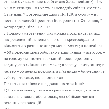
стільки букв замикає в собі слово Sacramentum») і Пс.
37; в п’ятницю – на честь 7 Господніх слів на хресті: 7
Отче наш, 7 Богородице Діво і Пс. 129; в суботу – на
честь 7 радостей Пресвятої Богородиці: 7 Отче наш, 7
Богородице Діво і Пс. 142.
7. Подано умертвлення, які можна практикувати під
час реколекцій: в неділю – стоячи хрестообразно
відмовити 3 рази «Помилуй мене, Боже»; в понеділок
– 50 поклонів хрестообразно з кляканням; у вівторок –
на голому тілі носити залізний пояс, через одну
годину, або скільки хто зможе; в середу – бичування; в
четвер – 33 великі поклони; в п’ятницю – бичування; в
суботу – те саме, що в понеділок.
Після тих вказівок є ще додані чотири інші:
1) По закінченні, або в часі реколекцій відбувається
загальна сповідь, або сповідь, яка обіймає час від
останніх реколекцій.