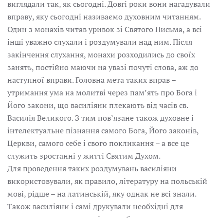
виглядали так, як сьогодні. Довгі роки вони нагадували
вправу, яку сьогодні називаємо духовним читанням.
Один з монахів читав уривок зі Святого Письма, а всі
інші уважно слухали і роздумували над ним. Після
закінчення слухання, монахи розходились до своїх
занять, постійно маючи на увазі почуті слова, аж до
наступної вправи. Головна мета таких вправ –
утримання ума на молитві через пам’ять про Бога і
Його закони, що василіяни плекають від часів св.
Василія Великого. З тим пов’язане також духовне і
інтелектуальне пізнання самого Бога, Його законів,
Церкви, самого себе і свого покликання – а все це
служить зростанні у житті Святим Духом.
Для проведення таких роздумувань василіяни
використовували, як правило, літературу на польській
мові, рідше – на латинській, яку однак не всі знали.
Також василіяни і самі друкували необхідні для