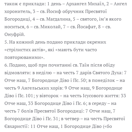
також є приклади: 1 день – Архангел Михаїл, 2 – Ангел
хоронитель, 3 – св. Йосиф обручник Пресвятої
Богородиці, 4 – св. Магдалина, 5 – святого, ім’я якого
носиться, 6 – св. Миколай, 7 – св. Йосафат, 8 – св.
Онуфрій.
5. На кожний день подано приклади окремих
«стрілистих актів», які «мають бути часто
повторюваними».
6. Подано, щоб при почитанні св. Таїн після обіду
відмовляти: в неділю – на честь 7 дарів Святого Духа: 7
Отче наш, 7 Богородице Діво і Пс. 50; в понеділок – на
честь 9 Ангельських хорів: 9 Отче наш, 9 Богородице
Діво і Пс. 101; у вівторок – на честь Ісусового життя: 33
Отче наш, 33 Богородице Діво і Пс. 6; в середу – на
честь 7 болів Пресвятої Богородиці: 7 Отче наш, 7
Богородице Діво і Пс. 31; в четвер – на честь Пресвятої
Євхаристії: 11 Отче наш, 1 Богородице Діво («бо