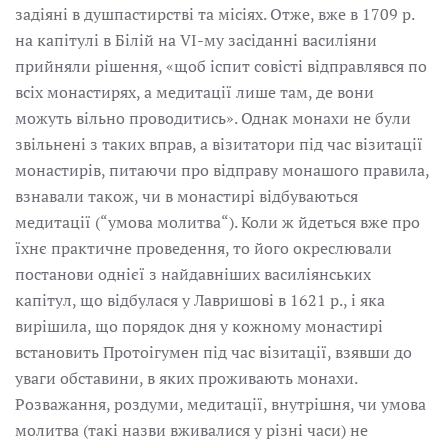
задіяні в душпастирстві та місіях. Отже, вже в 1709 р.
на капітулі в Білій на VI-му засіданні василіяни
прийняли рішення, «щоб іспит совісті відправлявся по
всіх монастирях, а медитації лише там, де вони
можуть вільно проводитись». Однак монахи не були
звільнені з таких вправ, а візитатори під час візитації
монастирів, питаючи про відправу монашого правила,
взнавали також, чи в монастирі відбуваються
медитації (“умова молитва“). Коли ж йдеться вже про
їхнє практичне проведення, то його окреслювали
постанови однієї з найдавніших василіянських
капітул, що відбулася у Лавришові в 1621 р., і яка
вирішила, що порядок дня у кожному монастирі
встановить Протоігумен під час візитації, взявши до
уваги обставини, в яких проживають монахи.
Розважання, роздуми, медитації, внутрішня, чи умова
молитва (такі назви вживалися у різні часи) не