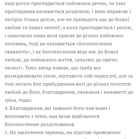
наш розум приглядається побожним речам, то таке
приглядання називається роздумою, і воно вправляє і
полірує тільки розум, але не приводить нас до Божої
любові та інших чеснот; а коли приглядається і розум,
і одночасно наша воля прагне до різних побожних
почувань, тоді це називається «богомисленна
уважність», і це богомислення веде нас до Божої
любові, до побожного життя, запалює до святих
чеснот». Тому автор повчає, що треба все
розмірковувати умом, поставити собі перед очі, але за
тим мусить йти пробудження волі до різних почуттів:
любові до Бога, благодарення, уникання і ненависті до
гріха, тощо.
4. Благодарення, які повинні бути пов’язані і
випливати з теми, над якою відбувалося
Богомислення-роздумування.
5. На закінчення чернець, на підставі проведених