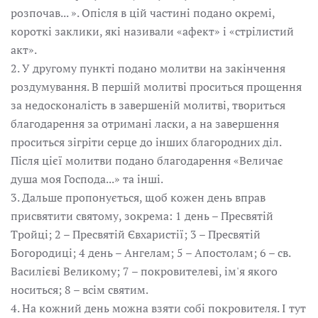
розпочав... ». Опісля в цій частині подано окремі,
короткі заклики, які називали «афект» і «стрілистий
акт».
2. У другому пункті подано молитви на закінчення
роздумування. В першій молитві проситься прощення
за недосконалість в завершеній молитві, твориться
благодарення за отримані ласки, а на завершення
проситься зігріти серце до інших благородних діл.
Після цієї молитви подано благодарення «Величає
душа моя Господа...» та інші.
3. Дальше пропонується, щоб кожен день вправ
присвятити святому, зокрема: 1 день – Пресвятій
Тройці; 2 – Пресвятій Євхаристії; 3 – Пресвятій
Богородиці; 4 день – Ангелам; 5 – Апостолам; 6 – св.
Василієві Великому; 7 – покровителеві, ім'я якого
носиться; 8 – всім святим.
4. На кожний день можна взяти собі покровителя. І тут