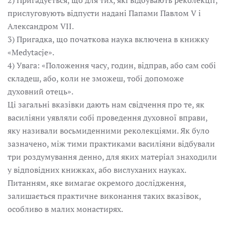
2) Пригадується, що для тих, які відбувають реколекції,
прислуговують відпусти надані Папами Павлом V і
Александром VII.
3) Пригадка, що початкова наука включена в книжку
«Medytacje».
4) Увага: «Положення часу, годин, відправ, або сам собі
складеш, або, коли не зможеш, тобі допоможе
духовний отець».
Ці загальні вказівки дають нам свідчення про те, як
василіяни уявляли собі проведення духовної вправи,
яку називали восьмиденними реколекціями. Як було
зазначено, між тими практиками василіяни відбували
три роздумування денно, для яких матеріал знаходили
у відповідних книжках, або вислуханих науках.
Питанням, яке вимагає окремого дослідження,
залишається практичне виконання таких вказівок,
особливо в малих монастирях.