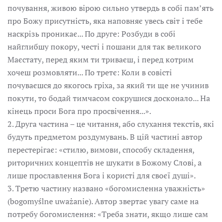
почування, живою вірою сильно утвердь в собі пам’ять
про Божу присутність, яка наповняє увесь світ і тебе
наскрізь проникає... По друге: Розбуди в собі
найглибшу покору, честі і пошани для так великого
Маєстату, перед яким ти триваєш, і перед котрим
хочеш розмовляти... По третє: Коли в совісті
почуваєшся до якогось гріха, за який ти ще не учинив
покути, то бодай тимчасом сокрушися досконало... На
кінець проси Бога про просвічення...».
2. Друга частина – це читання, або слухання текстів, які
будуть предметом роздумувань. В цій частині автор
перестерігає: «стилю, вимови, способу складення,
риторичних концептів не шукати в Божому Слові, а
лише прославлення Бога і користі для своєї душі».
3. Третю частину названо «богомисленна уважність»
(bogomyślne uważanie). Автор звертає увагу саме на
потребу богомислення: «Треба знати, якщо лише сам