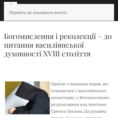
Перейти до основного вмісту
Богомислення і реколекції – до
питання василіянської
духовності XVIII століття
Однією з монаших вправ, які
плекаються у василіянських
монастирях, є Богомислення–
роздумування над текстами
Святого Письма. Ця духовна