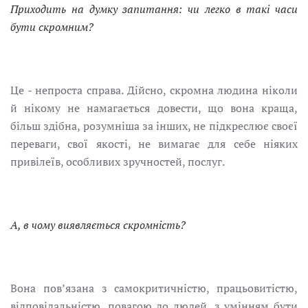
Приходить на думку запитання: чи легко в такі часи
бути скромним?
Це - непроста справа. Дійсно, скромна людина ніколи
й нікому не намагається довести, що вона краща,
більш здібна, розумніша за інших, не підкреслює своєї
переваги, свої якості, не вимагає для себе ніяких
привілеїв, особливих зручностей, послуг.
А, в чому виявляється скромність?
Вона пов’язана з самокритичністю, працьовитістю,
відповідальністю, повагою до людей, з умінням бути