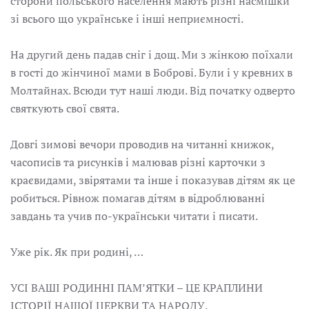
сторони польського населення мають різні насмішки
зі всього що українське і інші неприємності.
На другий день падав сніг і дощ. Ми з жінкою поїхали
в гості до жінчиної мами в Боброві. Були і у кревних в
Молтайнах. Всюди тут наші люди. Від початку одверто
святкують свої свята.
Довгі зимові вечори проводив на читанні книжок,
часописів та рисунків і малював різні карточки з
краєвидами, звірятами та інше і показував дітям як це
робиться. Рівнож помагав дітям в відроблюванні
завдань та учив по-українськи читати і писати.
Уже рік. Як при родині, …
УСІ ВАШІ РОДИННІ ПАМ’ЯТКИ – ЦЕ КРАПЛИНИ
ІСТОРІЇ НАШОЇ ЦЕРКВИ ТА НАРОДУ.