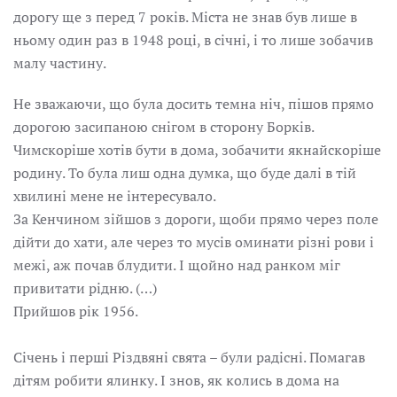
дорогу ще з перед 7 років. Міста не знав був лише в
ньому один раз в 1948 році, в січні, і то лише зобачив
малу частину.
Не зважаючи, що була досить темна ніч, пішов прямо
дорогою засипаною снігом в сторону Борків.
Чимскоріше хотів бути в дома, зобачити якнайскоріше
родину. То була лиш одна думка, що буде далі в тій
хвилині мене не інтересувало.
За Кенчином зійшов з дороги, щоби прямо через поле
дійти до хати, але через то мусів оминати різні рови і
межі, аж почав блудити. І щойно над ранком міг
привитати рідню. (…)
Прийшов рік 1956.
Січень і перші Різдвяні свята – були радісні. Помагав
дітям робити ялинку. І знов, як колись в дома на