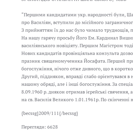
“Першими кандидатами укр. народності були, Ша
про Василіян, вступили до місійного загранично
З прийняттям їх до нас було чимало труднощів, 
На нашу гарячу просьбу Його Ем. Кардинал Вишин
василіянського новіціяту. Першим Магістром тоді
Нових кандидатів провінціяльна конзульта дозвол
празник священомученика Йосафата. Перший прийн
богослужіння, нічого отже дивного, що в коротком
Другий, піддиякон, вправді слабо орієнтувався в
нашому обряді, але і інші богослужіння. За спе
8.09.1960 р. диякон отримав ієрейські свячення, 
на св. Василія Великого 1.01.1961р. По скінченні 
{becssg}2009/111{/becssg}
Перегляди: 6628