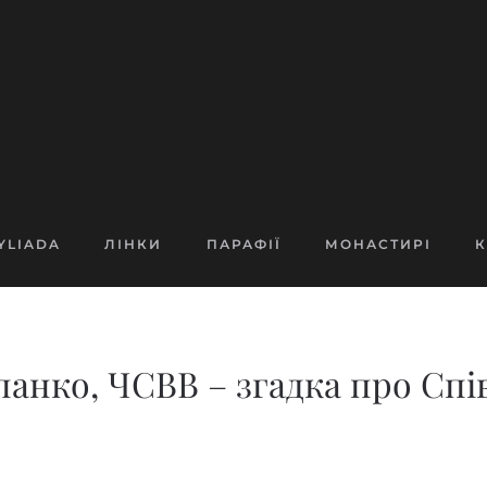
YLIADA
ЛІНКИ
ПАРАФІЇ
МОНАСТИРІ
К
анко, ЧСВВ – згадка про Спі