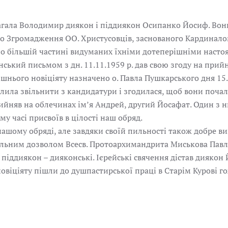
гала Володимир диякон і піддиякон Осипанко Йосиф. Вони 
го Згромадження ОО. Христусовців, заснованого Кардинал
по більшій частині видуманих їхніми дотеперішніми насто
ський письмом з дн. 11.11.1959 р. дав свою згоду на при
шнього новіціяту назначено о. Павла Пушкарського дня 15.
ила звільнити з кандидатури і згодилася, щоб вони почали
яв на облечинах ім’я Андрей, другий Йосафат. Один з них
у часі присвоїв в цілості наш обряд.
 нашому обряді, але завдяки своїй пильності також добре в
ціальним дозволом Всесв. Протоархимандрита Миськова Павл
а піддиякон – дияконські. Ієрейські свячення дістав диякон
новіціяту пішли до душпастирської праці в Старім Курові го