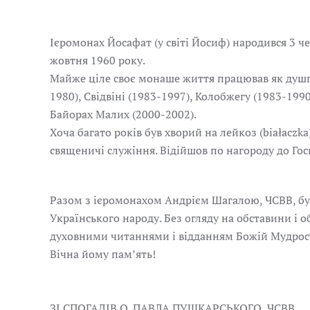
Ієромонах Йосафат (у світі Йосиф) народився 3 ч
жовтня 1960 року.
Майже ціле своє монаше життя працював як душпас
1980), Свідвіні (1983-1997), Колобжегу (1983-1990
Байорах Малих (2000-2002).
Хоча багато років був хворий на лейкоз (białaczk
священичі служіння. Відійшов по нагороду до Госп
Разом з ієромонахом Андрієм Шагалою, ЧСВВ, був
Українського народу. Без огляду на обставини і 
духовними читаннями і відданням Божій Мудрості,
Вічна йому пам’ять!
ЗІ СПОГАДІВ О. ПАВЛА ПУШКАРСЬКОГО, ЧСВВ