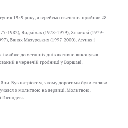
тупив 1959 року, а ієрейські свячення прийняв 28
77-1982), Видмінах (1978-1979), Хшанові (1979-
997), Банях Мазурських (1997-2000), Асунах і
ня і майже до останніх днів активно виконував
хований в чернечій гробниці у Варшаві.
ійни. Був патріотом, якому дорогими були справи
злучався з молитвою на вервиці. Молитвою,
 Господеві.