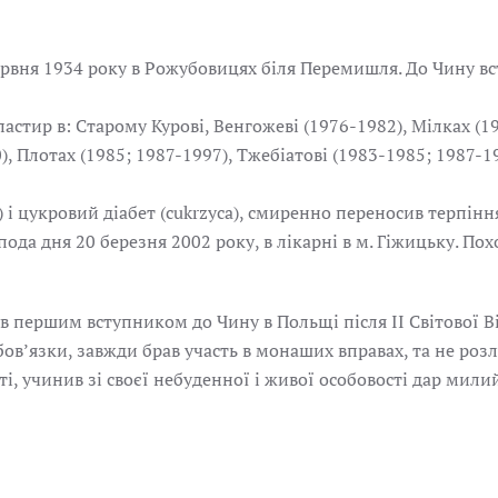
ервня 1934 року в Рожубовицях біля Перемишля. До Чину вс
тир в: Старому Курові, Венгожеві (1976-1982), Мілках (19
), Плотах (1985; 1987-1997), Тжебіатові (1983-1985; 1987-1
a) і цукровий діабет (cukrzyca), смиренно переносив терпін
ода дня 20 березня 2002 року, в лікарні в м. Гіжицьку. По
 першим вступником до Чину в Польщі після ІІ Світової В
обов’язки, завжди брав участь в монаших вправах, та не ро
 учинив зі своєї небуденної і живої особовості дар милий