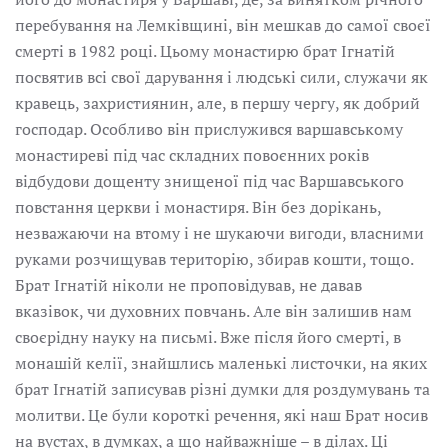
перебування на Лемківщині, він мешкав до самої своєї
смерті в 1982 році. Цьому монастирю брат Ігнатій
посвятив всі свої дарування і людські сили, служачи як
кравець, захристиянин, але, в першу чергу, як добрий
господар. Особливо він прислужився варшавському
монастиреві під час складних повоєнних років
відбудови дощенту знищеної під час Варшавського
повстання церкви і монастиря. Він без дорікань,
незважаючи на втому і не шукаючи вигоди, власними
руками розчищував територію, збирав кошти, тощо.
Брат Ігнатій ніколи не проповідував, не давав
вказівок, чи духовних повчань. Але він залишив нам
своєрідну науку на письмі. Вже після його смерті, в
монашій келії, знайшлись маленькі листочки, на яких
брат Ігнатій записував різні думки для роздумувань та
молитви. Це були короткі речення, які наш Брат носив
на вустах, в думках, а що найважніше – в ділах. Ці