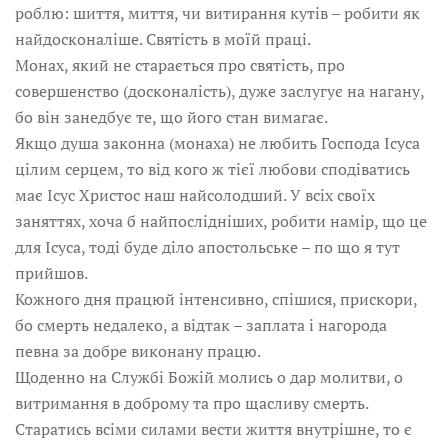
роблю: шиття, миття, чи витирання кутів – робити як
найдосконаліше. Святість в моїй праці.
Монах, який не старається про святість, про
совершенство (досконалість), дуже заслугує на нагану,
бо він занедбує те, що його стан вимагає.
Якщо душа законна (монаха) не любить Господа Ісуса
цілим серцем, то від кого ж тієї любови сподіватись
має Ісус Христос наш найсолодший. У всіх своїх
заняттях, хоча б найпослідніших, робити намір, що це
для Ісуса, тоді буде діло апостольське – по що я тут
прийшов.
Кожного дня працюй інтенсивно, спішися, прискори,
бо смерть недалеко, а відтак – заплата і нагорода
певна за добре виконану працю.
Щоденно на Службі Божій молись о дар молитви, о
витримання в доброму та про щасливу смерть.
Старатись всіми силами вести життя внутрішне, то є