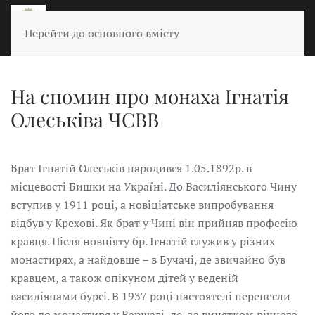
Перейти до основного вмісту
На спомин про монаха Ігнатія
Олеськіва ЧСВВ
Брат Ігнатій Олеськів народився 1.05.1892р. в
місцевості Бишки на Україні. До Василіянського Чину
вступив у 1911 році, а новіціатське випробування
відбув у Крехові. Як брат у Чині він прийняв професію
кравця. Після новціяту бр. Ігнатій служив у різних
монастирях, а найдовше – в Бучачі, де звичайно був
кравцем, а також опікуном дітей у веденій
василіянами бурсі. В 1937 році настоятелі перенесли
його до монастиря у Варшаві, де, за винятком річного