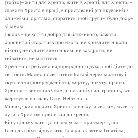
[тобто]– жити для Христа, жити в Христі, для Христа, –
славити Христа в праці, в приставанні (спілкуванні) з
ближніми, братами, старатись, щоб другим було добре
зі мною.
Любов – це хотіти добра для ближнього, бажати,
боронити і старатись про нього, не кривдити ніколи
нікого, не судити зле о ніким, не заздрити, не
гніватись, не мститись.
Хрест – потребуємо надприродного духа, щоб дійти до
святости. Маємо посвятитись Богові через молитву і
скуплення (зосередженість), жертву, покуту, працю.
Христос – винищив Себе до останніх сил, границь, все
жертвував на славу Отця Небесного.
Монах, який любить Христа і хоче бути святим, мусить
бути з Христом прибитий до хреста.
Вір у цілому житті, а перед усім – при смерті, що
Господь гріхи відпустить. Говори з Святим Ігнатієм,