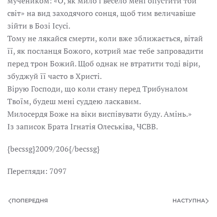
мучеником: «О, як мило і весело мені опустити той
світ» на вид заходячого сонця, щоб тим величавіше
зійти в Бозі Ісусі.
Тому не лякайся смерти, коли вже зближається, вітай
її, як посланця Божого, котрий має тебе запровадити
перед трон Божий. Щоб однак не втратити тоді віри,
збуджуй її часто в Христі.
Вірую Господи, що коли стану перед Трибуналом
Твоїм, будеш мені суддею ласкавим.
Милосердя Боже на віки виспівувати буду. Амінь.»
Із записок Брата Ігнатія Олеськіва, ЧСВВ.
{becssg}2009/206{/becssg}
Перегляди: 7097
ПОПЕРЕДНЯ
НАСТУПНА