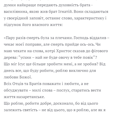
думки найкраще передають духовність брата -
василіянина, якою жив брат Ігнатій. Вони складаються
у своєрідний заповіт, останнє слово, характеристику і
підсумок його власного життя:
«Пару разів смерть була за плечами. Господь віддалив –
чекає моєї поправи, але смерть прийде ось-ось. Чи
маю чекати на слова, котрі Христос сказав до фігового
дерева: “усхни – най не буде овочу в тебе повік“?
Що міг Ісус ще більше зробити мені, а не зробив? Від
днесь все, що буду робити, роблю виключно для
любови Божої.
Всіх Отців та Братів поважати і любити, а не
обсуджувати – милі слова – послух, старатись вести
життя назаретанське.
Що роблю, робити добре, досконало, бо від цього
залежить святість – не від цього, що я роблю, але як я