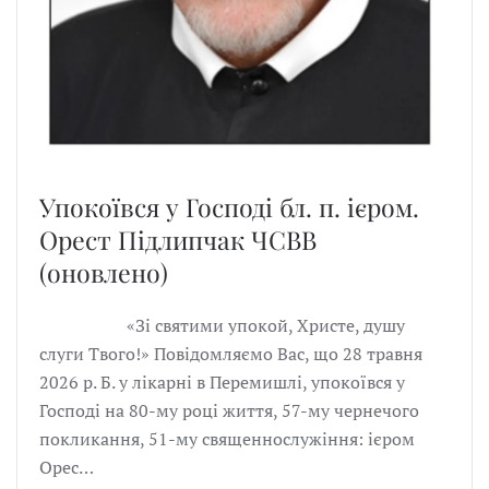
Упокоївся у Господі бл. п. ієром.
Орест Підлипчак ЧСВВ
(оновлено)
«Зі святими упокой, Христе, душу
слуги Твого!» Повідомляємо Вас, що 28 травня
2026 р. Б. у лікарні в Перемишлі, упокоївся у
Господі на 80-му році життя, 57-му чернечого
покликання, 51-му священнослужіння: ієром
Орес…