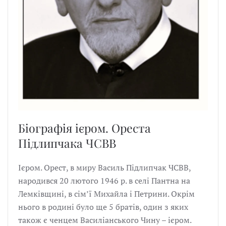
Біографія ієром. Ореста
Підлипчака ЧСВВ
Ієром. Орест, в миру Василь Підлипчак ЧСВВ,
народився 20 лютого 1946 р. в селі Пантна на
Лемківщині, в сім’ї Михайла і Петрини. Окрім
нього в родині було ще 5 братів, один з яких
також є ченцем Василіанського Чину – ієром.