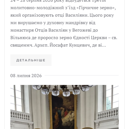
молитовно-молодіжний з’їзд «Гірчичне зерно»,
який організовують отці Василіяни. Цього року
ми вирушаємо у духовну мандрівку від
монастиря Отців Василіян у Вегожеві до
Вільнюса де проросло зерно Єдності Церкви – св.
священмч. Архєп. Йосафат Кунцевич, де ві…
ДЕТАЛЬНІШЕ
08 липня 2026