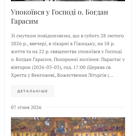
Упокоївся у Господі о. Богдан
Гарасим
Зі смутком повідомляємо, що в суботу 28 лютого
2026 р., ввечері, в лікарні в Ґіжицьку, на 58 р.
життя та на 22 р. священства упокоївся у Господі
о. Богдан Гарасим. Похоронні моління: Парастас у
вівторок (2026-03-03), год. 17:00 (Церква св.
Хреста у Венгожеві, Божествення Літургія (…
ДЕТАЛЬНІШЕ
07 січня 2026