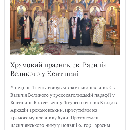
Храмовий празник св. Василія
Великого у Кентшині
У неділю 4 січня відбувся храмовий празник Св.
Василія Великого у грекокатолицькій парафії у
Кентшині. Божественну Літургію очолив Владика
Аркадій Трохановський. Присутніми на
храмовому празнику були: Протоігумен
Василіянського Чину у Польщі о.Ігор Гарасим