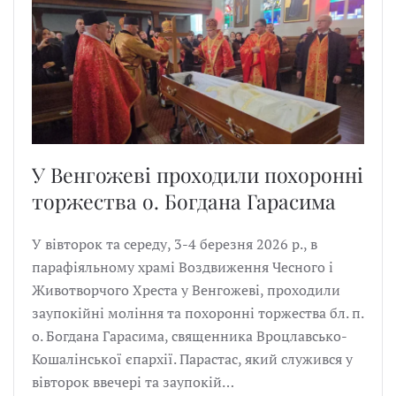
У Венгожеві проходили похоронні
торжества о. Богдана Гарасима
У вівторок та середу, 3-4 березня 2026 р., в
парафіяльному храмі Воздвиження Чесного і
Животворчого Хреста у Венгожеві, проходили
заупокійні моління та похоронні торжества бл. п.
о. Богдана Гарасима, священника Вроцлавсько-
Кошалінської єпархії. Парастас, який служився у
вівторок ввечері та заупокій…