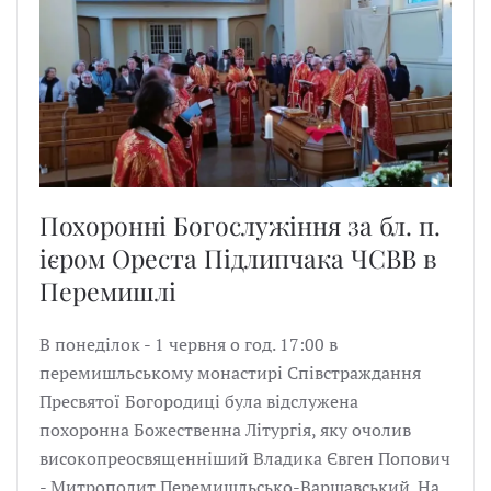
Похоронні Богослужіння за бл. п.
ієром Ореста Підлипчака ЧСВВ в
Перемишлі
В понеділок - 1 червня о год. 17:00 в
перемишльському монастирі Співстраждання
Пресвятої Богородиці була відслужена
похоронна Божественна Літургія, яку очолив
високопреосвященніший Владика Євген Попович
- Митрополит Перемишльсько-Варшавський. На