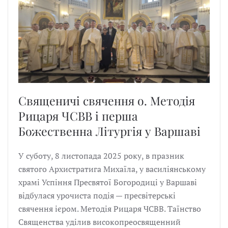
Священичі свячення о. Методія
Рицаря ЧСВВ і перша
Божественна Літургія у Варшаві
У суботу, 8 листопада 2025 року, в празник
святого Архистратига Михаїла, у василіянському
храмі Успіння Пресвятої Богородиці у Варшаві
відбулася урочиста подія — пресвітерські
свячення ієром. Методія Рицаря ЧСВВ. Таїнство
Священства уділив високопреосвященний