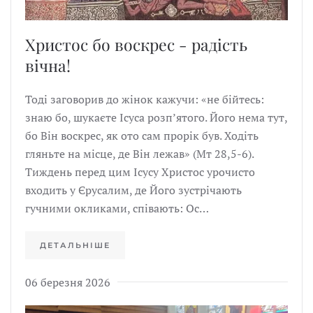
Христос бо воскрес - радість
вічна!
Тоді заговорив до жінок кажучи: «не бійтесь:
знаю бо, шукаєте Ісуса розпʼятого. Його нема тут,
бо Він воскрес, як ото сам прорік був. Ходіть
гляньте на місце, де Він лежав» (Мт 28,5-6).
Тиждень перед цим Ісусу Христос урочисто
входить у Єрусалим, де Його зустрічають
гучними окликами, співають: Ос…
ДЕТАЛЬНІШЕ
06 березня 2026