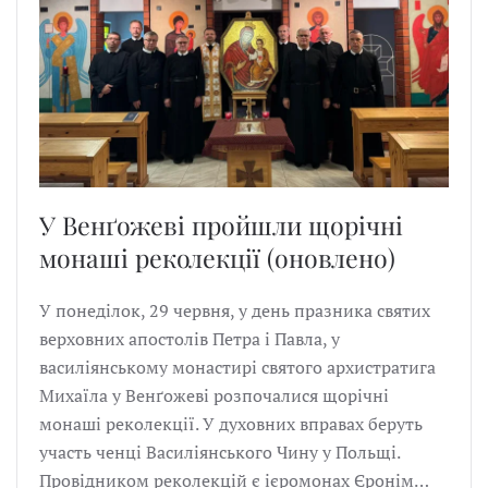
У Венґожеві пройшли щорічні
монаші реколекції (оновлено)
У понеділок, 29 червня, у день празника святих
верховних апостолів Петра і Павла, у
василіянському монастирі святого архистратига
Михаїла у Венґожеві розпочалися щорічні
монаші реколекції. У духовних вправах беруть
участь ченці Василіянського Чину у Польщі.
Провідником реколекцій є ієромонах Єронім…