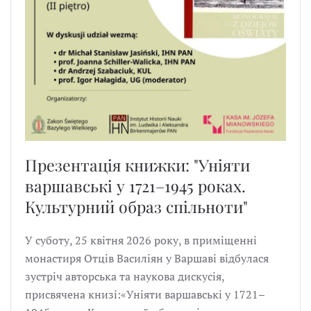
Презентація книжки: "Уніяти
варшавські у 1721–1945 роках.
Культурний образ спільноти"
У суботу, 25 квітня 2026 року, в приміщенні
монастиря Отців Василіян у Варшаві відбулася
зустріч авторська та наукова дискусія,
присвячена книзі:«Уніяти варшавські у 1721–