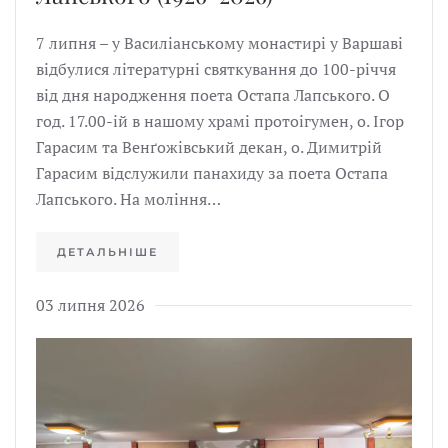
7 липня – у Василіанському монастирі у Варшаві
відбулися літературні святкування до 100-річчя
від дня народження поета Остапа Лапського. О
год. 17.00-ій в нашому храмі протоігумен, о. Ігор
Гарасим та Венґожівський декан, о. Димитрій
Гарасим відслужили панахиду за поета Остапа
Лапського. На моління…
ДЕТАЛЬНІШЕ
03 липня 2026