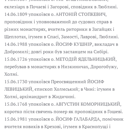
еклезіарх в Почаєві і Загорові, сповідник в Люблині.
14.06.1809 упокоївся о. АНТОНІЙ СТОПКЕВИЧ,
проповідник і уповноважений до судових справ в
різних монастирях, вчитель риторики в Загайцях і
Щеплотах, ігумен в Спасі, Замості, Лаврові, Люблині.
14.06.1988 упокоївся о. ЙОСИФ КУШНІР, викладач в
Добромилі; довгі роки був засланцем на Сибірі.
15.06.1726 упокоївся о. МЕТОДІЙ ЯДЕЛЬНИЦЬКИЙ,
перебував в монастирях в Низкиничах, Дорогобужу,
Холмі.
15.06.1730 упокоївся Преосвященний ЙОСИФ
ЛЕВИЦЬКИЙ, єпископ Холмський; в Чині: ігумен в
Холмі, архімандрит в Жидичині.
15.06.1768 упокоївся о. АВГУСТИН КОМОРНИЦЬКИЙ,
коротко після свячень помер як проповідник в Гошеві.
15.06.1981 упокоївся о. ЙОСИФ ГАЛАБАРДА, помічник
вчителя новиків в Крехові, ігумен в Краснопущі і