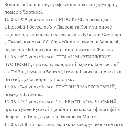
Волині та Галичини, префект почаївської друкарні,
помер в Чорткові.
10.06.1939 упокоївся о. ПЕТРО КИСІЛЬ, викладач
філософії і богослов’я у Лаврові та Кристинополі;
віцеректор і викладач богослов’я в Духовній Семінарії
у Львові, капелан СС. Служебниць; ігумен в Золочеві;
редактор «Бібліотеки релігійної освіти» в Жовкві.
11.06.1697 упокоївся о. СТЕФАН МАРТИШКЕВИЧ-
БУСІНСКИЙ, протоархімандрит і радник Конгрегації
св. Трійці, ігумен в Бересті, ігумен і вчитель новиків в
Битені, архімандрит у Полоцьку.
11.06.1746 упокоївся о. ПЛАТОНІД МАРКОВСЬКИЙ,
помер в Загайцях.
11.06.1757 упокоївся о. СИЛЬВЕСТР КОБЛЯНСЬКИЙ,
протоігумен Руської Провінції, викладач філософії в
Лаврові та Гощі, ігумен в Лаврові та Мильчі.
11.06.1768 під час гайдамацьких заворушень згинув о.