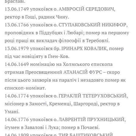
Браславі.
13.06.1749 упокоївся о. АМВРОСІЙ СЕРЕДОВИЧ,
ректор в Гощі, радник Чину.
13.06.1766 упокоївся о. СТУПАКОВСЬКИЙ НИКИФОР,
проповідник в Піддубцях і Любарі; помер на першому
році праці як викладач філософії в Теребовлі.
13.06.1979 упокоївся бр. ІРИНАРХ КОВАЛИК, помер
під час новіціяту в Ґлен-Ков.
14.06.1649 номінацію на Холмського єпископа
отримав Преосвященний АТАНАСІЙ ФУРС – скоро
після цього захворів на параліч і незадовго помер як
єпископ-номінат.
14.06.1774 упокоївся о. ГЕРАКЛІЙ ТЕТЕРУХОВСЬКИЙ,
місіонер в Замості, Кременці, Шаргороді, ректор в
Умані.
14.06.1776 упокоївся о. ЛАВРЕНТІЙ ПРУХНИЦЬКИЙ,
ігумен в Завалові і Лука; помер в Почаєві.
14.06.1809 упокоївся о. ТИР БАШТИКОВСЬКИЙ,