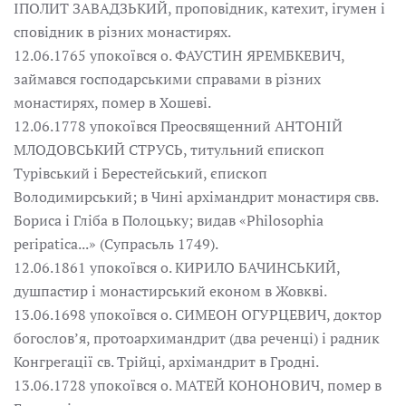
ІПОЛИТ ЗАВАДЗЬКИЙ, проповідник, катехит, ігумен і
сповідник в різних монастирях.
12.06.1765 упокоївся о. ФАУСТИН ЯРЕМБКЕВИЧ,
займався господарськими справами в різних
монастирях, помер в Хошеві.
12.06.1778 упокоївся Преосвященний АНТОНІЙ
МЛОДОВСЬКИЙ СТРУСЬ, титульний єпископ
Турівський і Берестейський, єпископ
Володимирський; в Чині архімандрит монастиря свв.
Бориса і Гліба в Полоцьку; видав «Philosophia
peripatica...» (Супрасьль 1749).
12.06.1861 упокоївся о. КИРИЛО БАЧИНСЬКИЙ,
душпастир і монастирський економ в Жовкві.
13.06.1698 упокоївся о. СИМЕОН ОГУРЦЕВИЧ, доктор
богослов’я, протоархимандрит (два реченці) і радник
Конгрегації св. Трійці, архімандрит в Гродні.
13.06.1728 упокоївся о. МАТЕЙ КОНОНОВИЧ, помер в