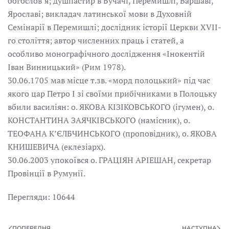
богослов’я; душпастир в Бучачі, Перемишлі, Варшаві,
Ярославі; викладач латинської мови в Духовній
Семінарії в Перемишлі; дослідник історії Церкви XVII-
го століття; автор численних праць і статей, а
особливо монографічного дослідження «Інокентій
Іван Винницький» (Рим 1978).
30.06.1705 мав місце т.зв. «морд полоцький» під час
якого цар Петро І зі своїми прибічниками в Полоцьку
вбили василіян: о. ЯКОВА КІЗІКОВСЬКОГО (ігумен), о.
КОНСТАНТИНА ЗАЯЧКІВСЬКОГО (намісник), о.
ТЕОФАНА К’ЄЛБЧИНСЬКОГО (проповідник), о. ЯКОВА
КНИШЕВИЧА (еклезіарх).
30.06.2003 упокоївся о. ГРАЦІЯН АРІЕШАН, секретар
Провінції в Румунії.
Перегляди: 10644
ПОПЕРЕДНЯ
НАСТУПНА