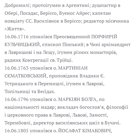
Добромилі; протоігумен в Аргентині; душпастир в
Обері, Посадас, Беріссо, Буенос Айрес; капелан
новціату СС. Василіянок в Беріссо; редактор місячника
«Життя».
16.06.1716 упокоївся Преосвященний ПОРФИРІЙ
КУЛЬЧИЦЬКИЙ, єпископ Пінський; в Чині архімандрит
в Лавришові і на Лєщу, ігумен різних монастирів,
радник Конгрегації св. Трійці.
16.06.1763 упокоївся о. МАРТИНІАН
СЄМАТКОВСЬКИЙ, проповідник Владики Є.
Устрицького в Перемишлі, ігумен в Лаврові,
Топільниці та Бесідах.
16.06.1796 упокоївся о. МАРКІЯН БОЛГА, по
національності мадяр; викладач богослов’я, філософії
і церковного права в Лаврові, Львові, Замості,
Терембовлі, директор василіянських шкіл в Бучачі.
16.06.1805 упокоївся о. ЙОСАФАТ КІМАКОВИЧ,