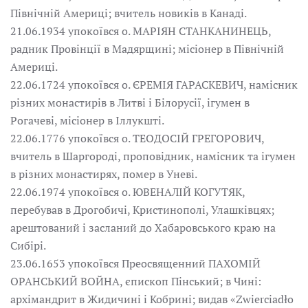
Північній Америці; вчитель новиків в Канаді.
21.06.1934 упокоївся о. МАРІЯН СТАНКАНИНЕЦЬ,
радник Провінції в Мадярщині; місіонер в Північній
Америці.
22.06.1724 упокоївся о. ЄРЕМІЯ ГАРАСКЕВИЧ, намісник
різних монастирів в Литві і Білорусії, ігумен в
Рогачеві, місіонер в Іллукшті.
22.06.1776 упокоївся о. ТЕОДОСІЙ ГРЕГОРОВИЧ,
вчитель в Шаргороді, проповідник, намісник та ігумен
в різних монастирях, помер в Уневі.
22.06.1974 упокоївся о. ЮВЕНАЛІЙ КОГУТЯК,
перебував в Дрогобичі, Кристинополі, Улашківцях;
арештований і засланий до Хабаровського краю на
Сибірі.
23.06.1653 упокоївся Преосвященний ПАХОМІЙ
ОРАНСЬКИЙ ВОЙНА, єпископ Пінський; в Чині:
архімандрит в Жидичині і Кобрині; видав «Zwierciadło