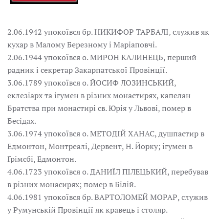
2.06.1942 упокоївся бр. НИКИФОР ТАРБАЛІ, служив як
кухар в Малому Березному і Маріаповчі.
2.06.1944 упокоївся о. МИРОН КАЛИНЕЦЬ, перший
радник і секретар Закарпатської Провінції.
3.06.1789 упокоївся о. ЙОСИФ ЛОЗИНСЬКИЙ,
еклезіарх та ігумен в різних монастирях, капелан
Братства при монастирі св. Юрія у Львові, помер в
Бесідах.
3.06.1974 упокоївся о. МЕТОДІЙ ХАНАС, душпастир в
Едмонтон, Монтреалі, Дервент, Н. Йорку; ігумен в
Ґрімсбі, Едмонтон.
4.06.1723 упокоївся о. ДАНИЇЛ ПІЛЕЦЬКИЙ, перебував
в різних монасирях; помер в Білій.
4.06.1981 упокоївся бр. ВАРТОЛОМЕЙ МОРАР, служив
у Румунській Провінції як кравець і столяр.