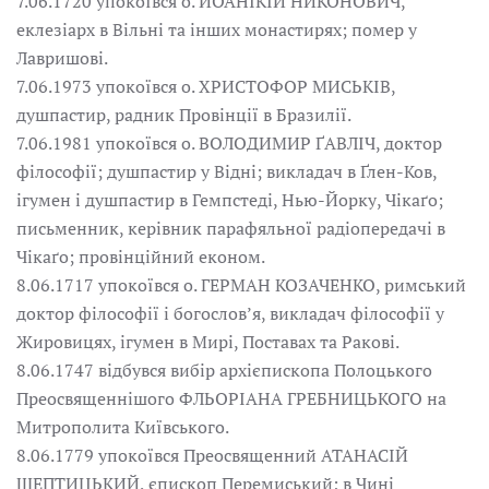
7.06.1720 упокоївся о. ЙОАНІКІЙ НИКОНОВИЧ,
еклезіарх в Вільні та інших монастирях; помер у
Лавришові.
7.06.1973 упокоївся о. ХРИСТОФОР МИСЬКІВ,
душпастир, радник Провінції в Бразилії.
7.06.1981 упокоївся о. ВОЛОДИМИР ҐАВЛІЧ, доктор
філософії; душпастир у Відні; викладач в Ґлен-Ков,
ігумен і душпастир в Гемпстеді, Нью-Йорку, Чікаґо;
письменник, керівник парафяльної радіопередачі в
Чікаґо; провінційний економ.
8.06.1717 упокоївся о. ГЕРМАН КОЗАЧЕНКО, римський
доктор філософії і богослов’я, викладач філософії у
Жировицях, ігумен в Мирі, Поставах та Ракові.
8.06.1747 відбувся вибір архієпископа Полоцького
Преосвященнішого ФЛЬОРІАНА ГРЕБНИЦЬКОГО на
Митрополита Київського.
8.06.1779 упокоївся Преосвященний АТАНАСІЙ
ШЕПТИЦЬКИЙ, єпископ Перемиський; в Чині