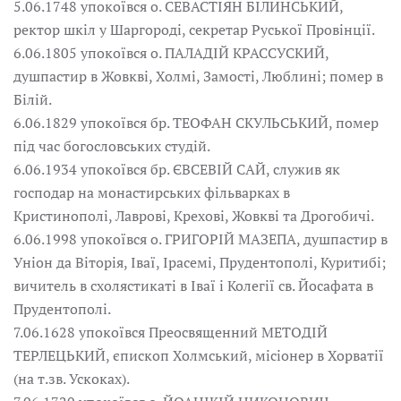
5.06.1748 упокоївся о. СЕВАСТІЯН БІЛИНСЬКИЙ,
ректор шкіл у Шаргороді, секретар Руської Провінції.
6.06.1805 упокоївся о. ПАЛАДІЙ КРАССУСКИЙ,
душпастир в Жовкві, Холмі, Замості, Люблині; помер в
Білій.
6.06.1829 упокоївся бр. ТЕОФАН СКУЛЬСЬКИЙ, помер
під час богословських студій.
6.06.1934 упокоївся бр. ЄВСЕВІЙ САЙ, служив як
господар на монастирських фільварках в
Кристинополі, Лаврові, Крехові, Жовкві та Дрогобичі.
6.06.1998 упокоївся о. ГРИГОРІЙ МАЗЕПА, душпастир в
Уніон да Віторія, Іваї, Ірасемі, Прудентополі, Куритибі;
вичитель в схолястикаті в Іваї і Колегії св. Йосафата в
Прудентополі.
7.06.1628 упокоївся Преосвященний МЕТОДІЙ
ТЕРЛЕЦЬКИЙ, єпископ Холмський, місіонер в Хорватії
(на т.зв. Ускоках).