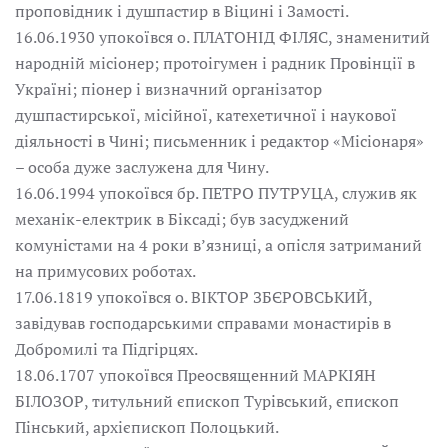
проповідник і душпастир в Віцині і Замості.
16.06.1930 упокоївся о. ПЛАТОНІД ФІЛЯС, знаменитий
народній місіонер; протоігумен і радник Провінції в
Україні; піонер і визначний організатор
душпастирської, місійної, катехетичної і наукової
діяльності в Чині; письменник і редактор «Місіонаря»
– особа дуже заслужена для Чину.
16.06.1994 упокоївся бр. ПЕТРО ПУТРУЦА, служив як
механік-електрик в Біксаді; був засуджений
комуністами на 4 роки в’язниці, а опісля затриманий
на примусових роботах.
17.06.1819 упокоївся о. ВІКТОР ЗБЄРОВСЬКИЙ,
завідував господарськими справами монастирів в
Добромилі та Підгірцях.
18.06.1707 упокоївся Преосвященний МАРКІЯН
БІЛОЗОР, титульний єпископ Турівський, єпископ
Пінський, архієпископ Полоцький.