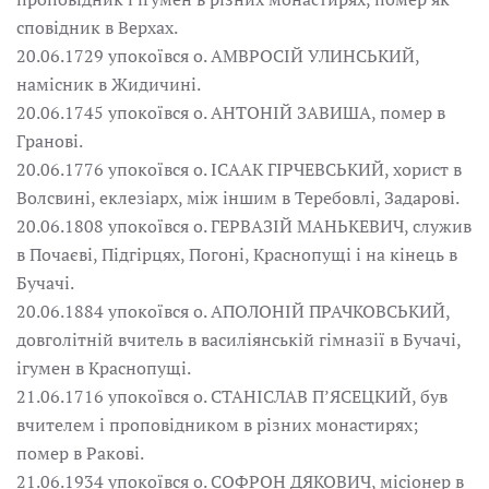
сповідник в Верхах.
20.06.1729 упокоївся о. АМВРОСІЙ УЛИНСЬКИЙ,
намісник в Жидичині.
20.06.1745 упокоївся о. АНТОНІЙ ЗАВИША, помер в
Гранові.
20.06.1776 упокоївся о. ІСААК ГІРЧЕВСЬКИЙ, хорист в
Волсвині, еклезіарх, між іншим в Теребовлі, Задарові.
20.06.1808 упокоївся о. ГЕРВАЗІЙ МАНЬКЕВИЧ, служив
в Почаєві, Підгірцях, Погоні, Краснопущі і на кінець в
Бучачі.
20.06.1884 упокоївся о. АПОЛОНІЙ ПРАЧКОВСЬКИЙ,
довголітній вчитель в василіянській гімназії в Бучачі,
ігумен в Краснопущі.
21.06.1716 упокоївся о. СТАНІСЛАВ П’ЯСЕЦКИЙ, був
вчителем і проповідником в різних монастирях;
помер в Ракові.
21.06.1934 упокоївся о. СОФРОН ДЯКОВИЧ, місіонер в