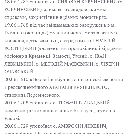
18.06.1787 упокоївся о. СИЛЬВАН КУРЧИНСЬКИЙ (v.
КОРЧИНСЬКИЙ), займався господарськимим
справами, захристіянин в різних монастирях.
19.06.1768 під час гайдамацьких заворушень в м.
Гумані (і околицях) мученицькою смертю згинуло
кільканадцять василіян, а серед них: о. ГЕРАКЛІЙ
КОСТЕЦЬКИЙ (знаменитий проповідник і відданий
місіонер в Кременці, Замості, Умані), о. ІВАН
ЛЕВИЦЬКИЙ, о. МЕТОДІЙ МАЄВСЬКИЙ, о. ЛІБЕРІЙ
ОЧАВСЬКИЙ.
20.06.1610 в Бересті відбулись єпископські свячення
Преосвященнішого АТАНАСІЯ КРУПЕЦЬКОГО,
єпископа Перемиського.
20.06.1708 упокоївся о. ТЕОФАН ГЛАВАЦЬКИЙ,
намісник різних монастирів в Білорусії, ігумен в
Ракові.
20.06.1729 упокоївся о. АМВРОСІЙ ЯНКЕВИЧ,
проповідник і ігумен в різних монастирях, помер як