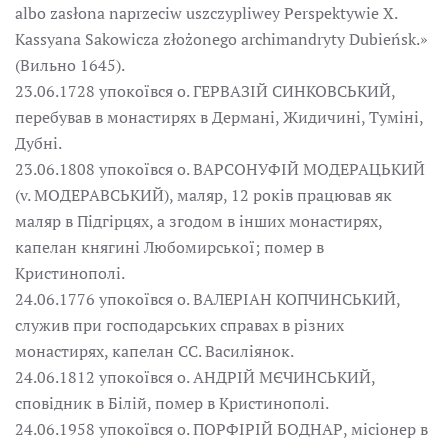
albo zasłona naprzeciw uszczypliwey Perspektywie X.
Kassyana Sakowicza złożonego archimandryty Dubieńsk.»
(Вильно 1645).
23.06.1728 упокоївся о. ГЕРВАЗІЙ СИНКОВСЬКИЙ,
перебував в монастирях в Дермані, Жидичині, Туміні,
Дубні.
23.06.1808 упокоївся о. ВАРСОНУФІЙ МОДЕРАЦЬКИЙ
(v. МОДЕРАВСЬКИЙ), маляр, 12 років працював як
маляр в Підгірцях, а згодом в інших монастирях,
капелан княгині Любомирської; помер в
Кристинополі.
24.06.1776 упокоївся о. ВАЛЕРІАН КОПЧИНСЬКИЙ,
служив при господарських справах в різних
монастирях, капелан СС. Василіянок.
24.06.1812 упокоївся о. АНДРІЙ МЄЧИНСЬКИЙ,
сповідник в Білій, помер в Кристинополі.
24.06.1958 упокоївся о. ПОРФІРІЙ БОДНАР, місіонер в