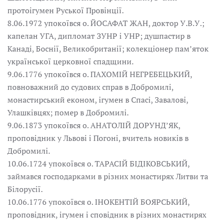
протоігумен Руської Провінції.
8.06.1972 упокоївся о. ЙОСАФАТ ЖАН, доктор У.В.У.;
капелан УГА, дипломат ЗУНР і УНР; душпастир в
Канаді, Боснії, Великобританії; колекціонер пам’яток
української церковної спадщини.
9.06.1776 упокоївся о. ПАХОМІЙ НЕГРЕБЕЦЬКИЙ,
повноважний до судових справ в Добромилі,
монастирський економ, ігумен в Спасі, Завалові,
Улашківцях; помер в Добромилі.
9.06.1873 упокоївся о. АНАТОЛІЙ ДОРУНД’ЯК,
проповідник у Львові і Погоні, вчитель новиків в
Добромилі.
10.06.1724 упокоївся о. ТАРАСІЙ БІДІКОВСЬКИЙ,
займався господарками в різних монастирях Литви та
Білорусії.
10.06.1776 упокоївся о. ІНОКЕНТІЙ БОЯРСЬКИЙ,
проповідник, ігумен і сповідник в різних монастирях