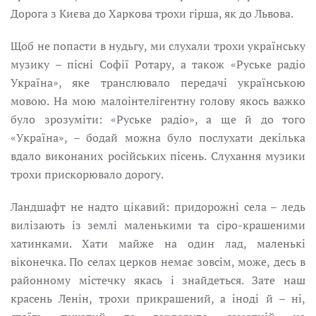
Дорога з Києва до Харкова трохи гірша, як до Львова.
Щоб не попасти в нудьгу, ми слухали трохи українську
музику – пісні Софії Ротару, а також «Руське радіо
Україна», яке транслювало передачі українською
мовою. На мою малоінтелігентну голову якось важко
було зрозуміти: «Руське радіо», а ще й до того
«Україна», – бодай можна було послухати декілька
вдало виконаних російських пісень. Слухання музики
трохи прискорювало дорогу.
Ландшафт не надто цікавий: придорожні села – ледь
вилізають із землі маленькими та сіро-крашеними
хатинками. Хати майже на один лад, маленькі
віконечка. По селах церков немає зовсім, може, десь в
районному містечку якась і знайдеться. Зате наш
красень Ленін, трохи прикрашений, а іноді й – ні,