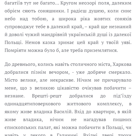
багатіїв тут не багато… Кругом неозорі поля, далеким
обрієм сяють соняшники. І радієш душею, коли синє
небо над тобою, а широка ріка жовтих соняхів
супроводжує тебе в далекий край, – край ще незнаний
й доволі чужий мандрівній українській душі із далекої
Польщі. Немов казка зринає цей край у твоїй уяві.
Помріяти можна було б, але треба приземлятися.
До древнього, колись навіть столичного міста, Харкова
добралися пізнім вечором, - уже добряче смеркало.
Місто велике, але некрасиве. Нічим не причарувало
мене, що з великою цікавістю очікував побачити –
незнане. Врешті-решт добралися до під’їзду
одинадцятиповерхового житлового комплексу, в
якому живе владика Василій. Вхід до квартири, в якій
живе владика, нічим не нагадував пишних
єпископських палат, які можна побачити в Польщі, чи
навіть у декого в Галичині. Вхідні двері трохи