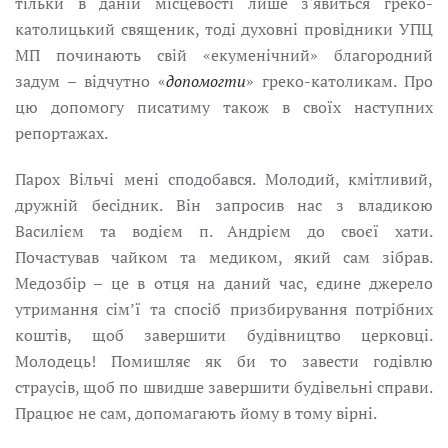
тільки в даній місцевості лише з'явиться греко-
католицький священик, тоді духовні провідники УПЦ
МП починають свій «екуменічний» благородний
задум – відчутно «
допомогти
» греко-католикам. Про
цю допомогу писатиму також в своїх наступних
репортажах.
Парох Вільчі мені сподобався. Молодий, кмітливий,
дружній бесідник. Він запросив нас з владикою
Василієм та водієм п. Андрієм до своєї хати.
Почастував чайком та медиком, який сам зібрав.
Медозбір – це в отця на даний час, єдине джерело
утримання сім’ї та спосіб призбирування потрібних
коштів, щоб завершити будівництво церковці.
Молодець! Помишляє як би то завести годівлю
страусів, щоб по швидше завершити будівельні справи.
Працює не сам, допомагають йому в тому вірні.