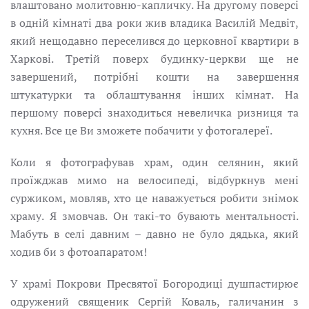
влаштовано молитовню-капличку. На другому поверсі
в одній кімнаті два роки жив владика Василій Медвіт,
який нещодавно переселився до церковної квартири в
Харкові. Третій поверх будинку-церкви ще не
завершений, потрібні кошти на завершення
штукатурки та облаштування інших кімнат. На
першому поверсі знаходиться невеличка ризниця та
кухня. Все це Ви зможете побачити у фотогалереї.
Коли я фотографував храм, один селянин, який
проїжджав мимо на велосипеді, відбуркнув мені
суржиком, мовляв, хто це наважується робити знімок
храму. Я змовчав. Он такі-то бувають ментальності.
Мабуть в селі давним – давно не було дядька, який
ходив би з фотоапаратом!
У храмі Покрови Пресвятої Богородиці душпастирює
одружений священик Сергій Коваль, галичанин з