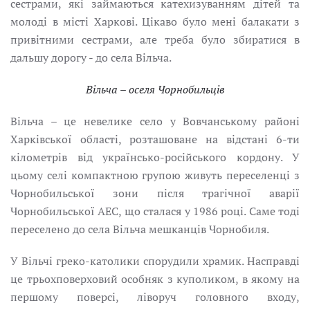
сестрами, які займаються катехизуванням дітей та
молоді в місті Харкові. Цікаво було мені балакати з
привітними сестрами, але треба було збиратися в
дальшу дорогу - до села Вільча.
Вільча – оселя Чорнобильців
Вільча – це невелике село у Вовчанському районі
Харківської області, розташоване на відстані 6-ти
кілометрів від українсько-російського кордону. У
цьому селі компактною групою живуть переселенці з
Чорнобильської зони після трагічної аварії
Чорнобильської АЕС, що сталася у 1986 році. Саме тоді
переселено до села Вільча мешканців Чорнобиля.
У Вільчі греко-католики спорудили храмик. Насправді
це трьохповерховий особняк з куполиком, в якому на
першому поверсі, ліворуч головного входу,