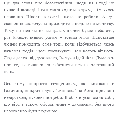
Ще два слова про богослужіння. Люди на Сході не
навчені щонеділі та в свята ходити в храм, – їм якось
незвично. Ніколи в житті цього не робили. А тут
священик заохочує їх приходити в неділю на молитву.
Тому на недільних відправах людей буває небагато,
раз більше, іншим разом – зовсім мало. Найбільше
людей приходить саме тоді, коли відбувається якась
важлива подія: щось посвячують, або когось вітають.
Люди далекі від духовного, їм чужа ідейність. Думають
про те, як вижити та забезпечитись на завтрашній
день.
Ось тому непросто священикам, які виховані в
Галичині, відкрити душу "східняка" на його, приспані
невірством, духовні потреби. Щоб він усвідомив собі,
що віра є також хлібом, лише – духовним, без якого
неможливо бути людиною.