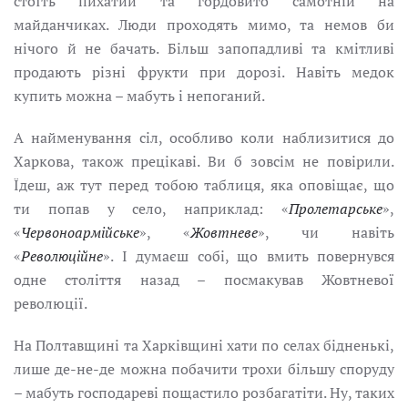
стоїть пихатий та гордовито самотній на
майданчиках. Люди проходять мимо, та немов би
нічого й не бачать. Більш запопадливі та кмітливі
продають різні фрукти при дорозі. Навіть медок
купить можна – мабуть і непоганий.
А найменування сіл, особливо коли наблизитися до
Харкова, також прецікаві. Ви б зовсім не повірили.
Їдеш, аж тут перед тобою таблиця, яка оповіщає, що
ти попав у село, наприклад: «
Пролетарське
»,
«
Червоноармійське
», «
Жовтневе
», чи навіть
«
Революційне
». І думаєш собі, що вмить повернувся
одне століття назад – посмакував Жовтневої
революції.
На Полтавщині та Харківщині хати по селах бідненькі,
лише де-не-де можна побачити трохи більшу споруду
– мабуть господареві пощастило розбагатіти. Ну, таких