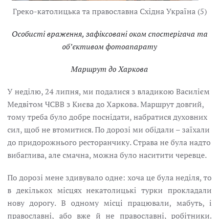
Греко-католицька та православна Східна Україна (5)
Особисті враження, зафіксовані оком спостерігача та
об’єктивом фотоапарату
Маршрут до Харкова
У неділю, 24 липня, ми подалися з владикою Василієм
Медвітом ЧСВВ з Києва до Харкова. Маршрут довгий,
тому треба було добре поснідати, набратися духовних
сил, щоб не втомитися. По дорозі ми обідали – заїхали
до придорожнього ресторанчику. Страва не була надто
вибаглива, але смачна, можна було наситити черевце.
По дорозі мене здивувало одне: хоча це була неділя, то
в декількох місцях некатолицькі турки прокладали
нову дорогу. В одному місці працювали, мабуть, і
православні, або вже й не православні, робітники.