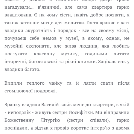
нагадували... в’язничні, але сама квартира гарно
влаштована. Є на чому сісти, навіть добре поспати, а
також затишне місце для молитви. Гостя вражає в хаті
владики акуратність і порядок - все на своєму місці,
почуваєш себе немов у музеї, в якому, однак, не
музейні експонати, але жива людина, яка любить
послухати класичну музику, годинами читати
історичні, богословські та різні книжки. Зацікавлень у
владики багато.
Випили теплого чайку та й лягли спати після
стомлюючої подорожі.
Зранку владика Василій завів мене до квартири, в якій
- неподалік - живуть сестри Йосифітки. Ми відправили
Божественну Літургію (сестри співали), гарно
поснідали, а відтак я провів коротке інтерв’ю з двома