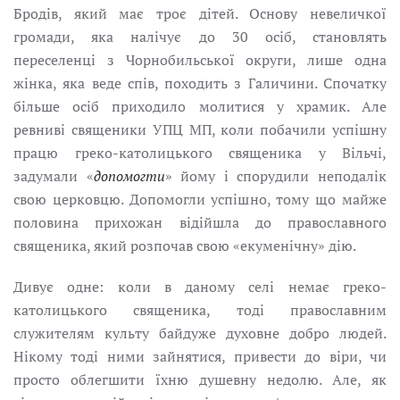
Бродів, який має троє дітей. Основу невеличкої
громади, яка налічує до 30 осіб, становлять
переселенці з Чорнобильської округи, лише одна
жінка, яка веде спів, походить з Галичини. Спочатку
більше осіб приходило молитися у храмик. Але
ревниві священики УПЦ МП, коли побачили успішну
працю греко-католицького священика у Вільчі,
задумали «
допомогти
» йому і спорудили неподалік
свою церковцю. Допомогли успішно, тому що майже
половина прихожан відійшла до православного
священика, який розпочав свою «екуменічну» дію.
Дивує одне: коли в даному селі немає греко-
католицького священика, тоді православним
служителям культу байдуже духовне добро людей.
Нікому тоді ними зайнятися, привести до віри, чи
просто облегшити їхню душевну недолю. Але, як